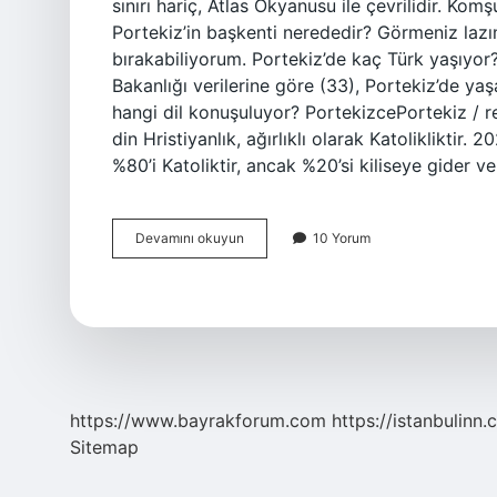
sınırı hariç, Atlas Okyanusu ile çevrilidir. Komş
Portekiz’in başkenti nerededir? Görmeniz lazı
bırakabiliyorum. Portekiz’de kaç Türk yaşıyor
Bakanlığı verilerine göre (33), Portekiz’de yaş
hangi dil konuşuluyor? PortekizcePortekiz / re
din Hristiyanlık, ağırlıklı olarak Katolikliktir
%80’i Katoliktir, ancak %20’si kiliseye gider v
Portekiz
Devamını okuyun
10 Yorum
Hangi
Ülkeye
Ait
https://www.bayrakforum.com
https://istanbulinn.
Sitemap