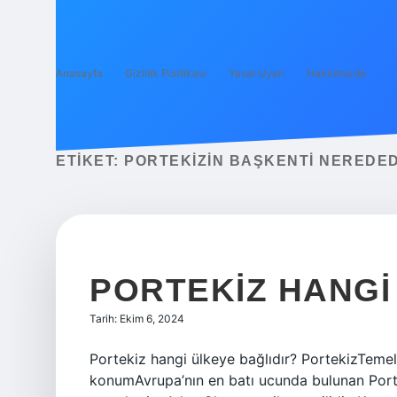
Anasayfa
Gizlilik Politikası
Yasal Uyarı
Hakkımızda
ETIKET:
PORTEKIZIN BAŞKENTI NEREDED
PORTEKIZ HANGI
Tarih: Ekim 6, 2024
Portekiz hangi ülkeye bağlıdır? PortekizTeme
konumAvrupa’nın en batı ucunda bulunan Porte