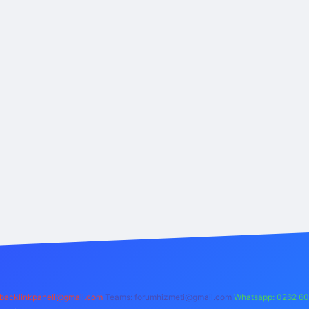
backlinkpaneli@gmail.com
Teams:
forumhizmeti@gmail.com
Whatsapp: 0262 60