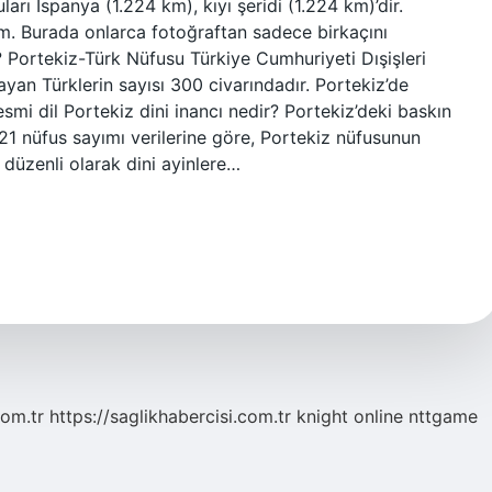
uları İspanya (1.224 km), kıyı şeridi (1.224 km)’dir.
m. Burada onlarca fotoğraftan sadece birkaçını
? Portekiz-Türk Nüfusu Türkiye Cumhuriyeti Dışişleri
ayan Türklerin sayısı 300 civarındadır. Portekiz’de
smi dil Portekiz dini inancı nedir? Portekiz’deki baskın
. 2021 nüfus sayımı verilerine göre, Portekiz nüfusunun
e düzenli olarak dini ayinlere…
com.tr
https://saglikhabercisi.com.tr
knight online
nttgame