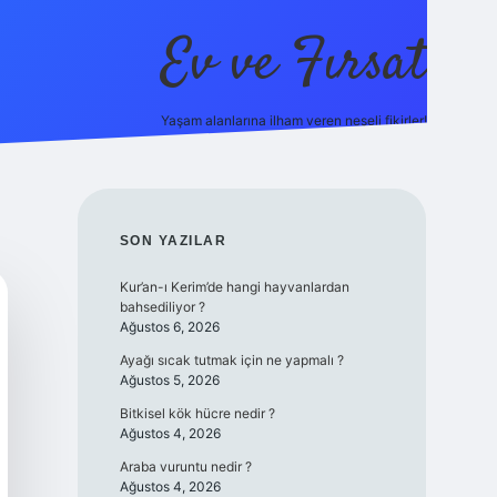
Ev ve Fırsat
Yaşam alanlarına ilham veren neşeli fikirler!
line/
vdcasino giriş
vdcasino giriş
https://www.betexper.xyz/
SIDEBAR
SON YAZILAR
Kur’an-ı Kerim’de hangi hayvanlardan
bahsediliyor ?
Ağustos 6, 2026
Ayağı sıcak tutmak için ne yapmalı ?
Ağustos 5, 2026
Bitkisel kök hücre nedir ?
Ağustos 4, 2026
Araba vuruntu nedir ?
Ağustos 4, 2026