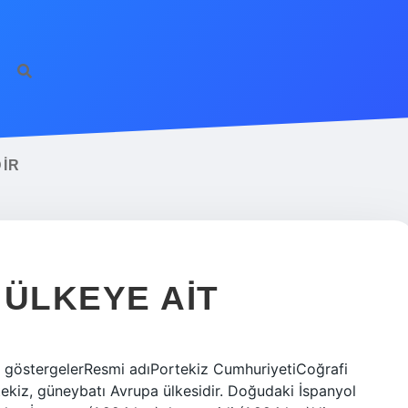
https://ilbet.on
IR
 ÜLKEYE AIT
l göstergelerResmi adıPortekiz CumhuriyetiCoğrafi
kiz, güneybatı Avrupa ülkesidir. Doğudaki İspanyol