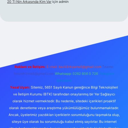
20 Tl Nin Arkasında Kim Var
için
admin
ttps://www.betexper.xyz/
Reklam ve İletişim:
E-mail:
backlinkpaneli@gmail.com
Teams:
forumhizmeti@gmail.com
Whatsapp: 0262 606 0 726
Telegram:
@karabul
Yasal Uyarı:
Sitemiz, 5651 Sayılı Kanun gereğince Bilgi Teknolojileri
ve İletişim Kurumu (BTK) tarafından onaylanmış bir Yer Sağlayıcı
olarak hizmet vermektedir. Bu nedenle, sitedeki içerikleri proaktif
olarak denetleme veya araştırma yükümlülüğümüz bulunmamaktadır.
Ancak, üyelerimiz yazdıkları içeriklerin sorumluluğunu taşımakta olup,
siteye üye olarak bu sorumluluğu kabul etmiş sayılırlar. Bu internet