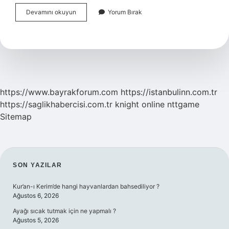
Dozimetre
Devamını okuyun
Yorum Bırak
Ne
Ölçer
Isg
https://www.bayrakforum.com
https://istanbulinn.com.tr
https://saglikhabercisi.com.tr
knight online
nttgame
Sitemap
SIDEBAR
SON YAZILAR
Kur’an-ı Kerim’de hangi hayvanlardan bahsediliyor ?
Ağustos 6, 2026
Ayağı sıcak tutmak için ne yapmalı ?
Ağustos 5, 2026