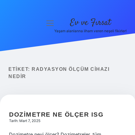
Ev ve Fırsat
menüyü
aç
Yaşam alanlarına ilham veren neşeli fikirler!
Anasayfa
Gizlilik Politikası
Yasal Uyarı
ETIKET:
RADYASYON ÖLÇÜM CIHAZI
NEDIR
Hakkımızda
DOZIMETRE NE ÖLÇER ISG
Tarih: Mart 7, 2025
Dozimetre neyi ölçer? Dozimetreler, tüm