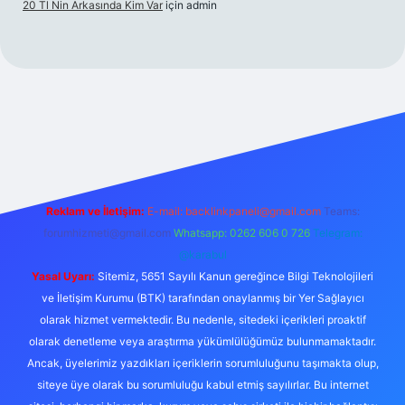
20 Tl Nin Arkasında Kim Var
için
admin
https://www.betexper.xyz/
Reklam ve İletişim:
E-mail:
backlinkpaneli@gmail.com
Teams:
forumhizmeti@gmail.com
Whatsapp: 0262 606 0 726
Telegram:
@karabul
Yasal Uyarı:
Sitemiz, 5651 Sayılı Kanun gereğince Bilgi Teknolojileri
ve İletişim Kurumu (BTK) tarafından onaylanmış bir Yer Sağlayıcı
olarak hizmet vermektedir. Bu nedenle, sitedeki içerikleri proaktif
olarak denetleme veya araştırma yükümlülüğümüz bulunmamaktadır.
Ancak, üyelerimiz yazdıkları içeriklerin sorumluluğunu taşımakta olup,
siteye üye olarak bu sorumluluğu kabul etmiş sayılırlar. Bu internet