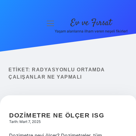
Ev ve Fırsat
menüyü
aç
Yaşam alanlarına ilham veren neşeli fikirler!
Anasayfa
Gizlilik Politikası
Yasal Uyarı
ETIKET:
RADYASYONLU ORTAMDA
ÇALIŞANLAR NE YAPMALI
Hakkımızda
DOZIMETRE NE ÖLÇER ISG
Tarih: Mart 7, 2025
Dozimetre neyi ölçer? Dozimetreler, tüm