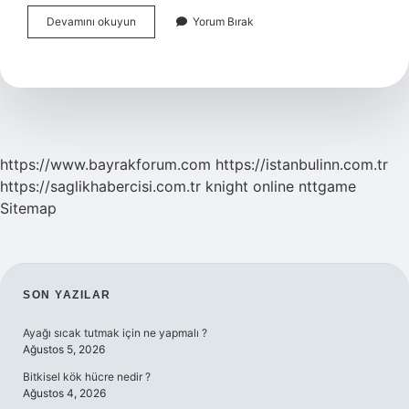
Dozimetre
Devamını okuyun
Yorum Bırak
Ne
Ölçer
Isg
https://www.bayrakforum.com
https://istanbulinn.com.tr
https://saglikhabercisi.com.tr
knight online
nttgame
Sitemap
SIDEBAR
SON YAZILAR
Ayağı sıcak tutmak için ne yapmalı ?
Ağustos 5, 2026
Bitkisel kök hücre nedir ?
Ağustos 4, 2026