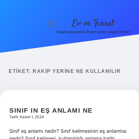
Ev ve Fırsat
menüyü
aç
Yaşam alanlarına ilham veren neşeli fikirler!
Anasayfa
Gizlilik Politikası
Yasal Uyarı
ETIKET:
RAKIP YERINE NE KULLANILIR
Hakkımızda
SINIF IN EŞ ANLAMI NE
Tarih: Kasım 1, 2024
Sinif eş anlamı nedir? Sınıf kelimesinin eş anlamlısı
nedir? Sınıf kelimesi, kullanıldığı anlama bağlı