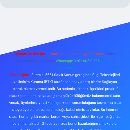
xper.xyz/
Reklam ve İletişim:
E-mail:
backlinkpaneli@gmail.com
Teams:
forumhizmeti@gmail.com
Whatsapp: 0262 606 0 726
Telegram:
@karabul
Yasal Uyarı:
Sitemiz, 5651 Sayılı Kanun gereğince Bilgi Teknolojileri
ve İletişim Kurumu (BTK) tarafından onaylanmış bir Yer Sağlayıcı
olarak hizmet vermektedir. Bu nedenle, sitedeki içerikleri proaktif
olarak denetleme veya araştırma yükümlülüğümüz bulunmamaktadır.
Ancak, üyelerimiz yazdıkları içeriklerin sorumluluğunu taşımakta olup,
siteye üye olarak bu sorumluluğu kabul etmiş sayılırlar. Bu internet
sitesi, herhangi bir marka, kurum veya şahıs şirketi ile hiçbir bağlantısı
bulunmamaktadır. Sitede yalnızca kendi hazırladığımız makaleler