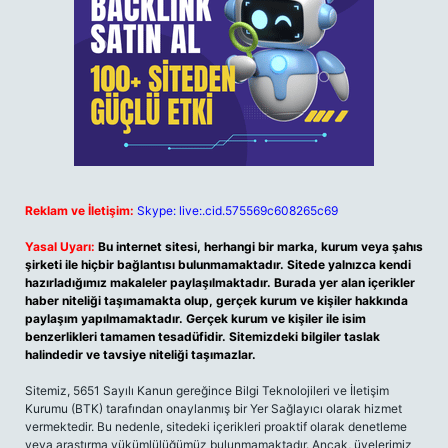
Reklam ve İletişim:
Skype: live:.cid.575569c608265c69
Yasal Uyarı:
Bu internet sitesi, herhangi bir marka, kurum veya şahıs
şirketi ile hiçbir bağlantısı bulunmamaktadır. Sitede yalnızca kendi
hazırladığımız makaleler paylaşılmaktadır. Burada yer alan içerikler
haber niteliği taşımamakta olup, gerçek kurum ve kişiler hakkında
paylaşım yapılmamaktadır. Gerçek kurum ve kişiler ile isim
benzerlikleri tamamen tesadüfidir. Sitemizdeki bilgiler taslak
halindedir ve tavsiye niteliği taşımazlar.
Sitemiz, 5651 Sayılı Kanun gereğince Bilgi Teknolojileri ve İletişim
Kurumu (BTK) tarafından onaylanmış bir Yer Sağlayıcı olarak hizmet
vermektedir. Bu nedenle, sitedeki içerikleri proaktif olarak denetleme
veya araştırma yükümlülüğümüz bulunmamaktadır. Ancak, üyelerimiz