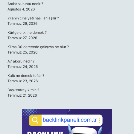
Araba vuruntu nedir ?
Ağustos 4, 2026
Yılanın cinsiyeti nasıl anlaşılır ?
Temmuz 29, 2026
Kürtçe cıtki ne demek ?
Temmuz 27, 2026
Klima 30 derecede çalışırsa ne olur ?
Temmuz 25, 2026
A7 akoru nedir ?
Temmuz 24, 2026
Kalb ne demek tefsir ?
Temmuz 23, 2026
Başkentray kimin ?
Temmuz 21, 2026