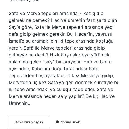
Tarih: Ekim 6, 2024
Safa ve Merve tepeleri arasında 7 kez gidip
gelmek ne demek? Hac ve umrenin farz şartı olan
Say’a göre, Safa ile Merve tepeleri arasında yedi
defa gidip gelmek gerekir. Bu, Hacer’in, yavrusu
İsmail’e su aramak için iki tepe arasında koştuğu
yerdir. Safâ ile Merve tepeleri arasında gidip
gelmeye ne denir? Hızlı koşmak veya yürümek
anlamına gelen “sa’y” bir arayıştır. Hac ve Umre
açısından, Kabe’nin doğu tarafındaki Safa
Tepesi’nden başlayarak dört kez Merve’ye gidip,
Merve’den üç kez Safa’ya geri dönmek suretiyle bu
iki tepe arasındaki yolculuğu ifade eder. Safa ve
Merve arasında neden sa y yapılır? De ki; Hac ve
Umre’nin…
Safa
Devamını okuyun
Yorum Bırak
Ile