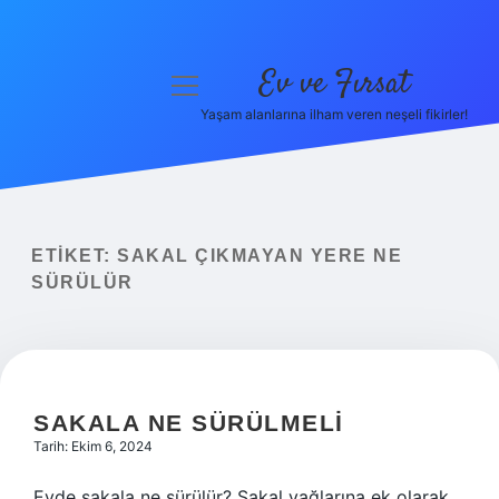
Ev ve Fırsat
menüyü
aç
Yaşam alanlarına ilham veren neşeli fikirler!
Anasayfa
Gizlilik Politikası
Yasal Uyarı
ETIKET:
SAKAL ÇIKMAYAN YERE NE
SÜRÜLÜR
Hakkımızda
SAKALA NE SÜRÜLMELI
Tarih: Ekim 6, 2024
Evde sakala ne sürülür? Sakal yağlarına ek olarak,