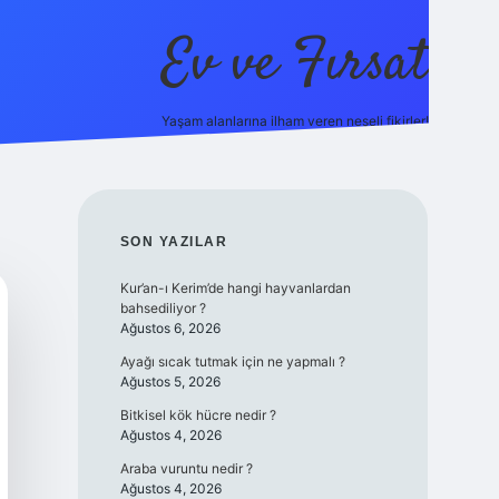
Ev ve Fırsat
Yaşam alanlarına ilham veren neşeli fikirler!
https://ilbet.online/
vdcasino giriş
vdcasino giriş
https://w
SIDEBAR
SON YAZILAR
Kur’an-ı Kerim’de hangi hayvanlardan
bahsediliyor ?
Ağustos 6, 2026
Ayağı sıcak tutmak için ne yapmalı ?
Ağustos 5, 2026
Bitkisel kök hücre nedir ?
Ağustos 4, 2026
Araba vuruntu nedir ?
Ağustos 4, 2026