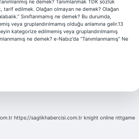
ilir. Tanımlanmış ne demek? Tanımlanmak TDK sözlük
ak, tarif edilmek. Olağan olmayan ne demek? Olağan
 kalabalık.” Sınıflanmamış ne demek? Bu durumda,
memiş veya gruplandırılmamış olduğu anlamına gelir.13
 şeyin kategorize edilmemiş veya gruplandırılmamış
anımlanmamış ne demek? e-Nabız’da “Tanımlanmamış” Ne
com.tr
https://saglikhabercisi.com.tr
knight online
nttgame