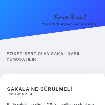
Ev ve Fırsat
menüyü
aç
Yaşam alanlarına ilham veren neşeli fikirler!
Anasayfa
Gizlilik Politikası
Yasal Uyarı
ETIKET:
SERT OLAN SAKAL NASIL
YUMUŞATILIR
Hakkımızda
SAKALA NE SÜRÜLMELI
Tarih: Ekim 6, 2024
Evde sakala ne sürülür? Sakal yağlarına ek olarak,