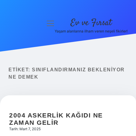
Ev ve Fırsat
menüyü
aç
Yaşam alanlarına ilham veren neşeli fikirler!
Anasayfa
Gizlilik Politikası
Yasal Uyarı
ETIKET:
SINIFLANDIRMANIZ BEKLENIYOR
NE DEMEK
Hakkımızda
2004 ASKERLIK KAĞIDI NE
ZAMAN GELIR
Tarih: Mart 7, 2025