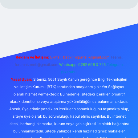
https://www.betexper.xyz/
Reklam ve İletişim:
E-mail:
backlinkpaneli@gmail.com
Teams:
forumhizmeti@gmail.com
Whatsapp: 0262 606 0 726
Telegram:
@karabul
Yasal Uyarı:
Sitemiz, 5651 Sayılı Kanun gereğince Bilgi Teknolojileri
ve İletişim Kurumu (BTK) tarafından onaylanmış bir Yer Sağlayıcı
olarak hizmet vermektedir. Bu nedenle, sitedeki içerikleri proaktif
olarak denetleme veya araştırma yükümlülüğümüz bulunmamaktadır.
Ancak, üyelerimiz yazdıkları içeriklerin sorumluluğunu taşımakta olup,
siteye üye olarak bu sorumluluğu kabul etmiş sayılırlar. Bu internet
sitesi, herhangi bir marka, kurum veya şahıs şirketi ile hiçbir bağlantısı
bulunmamaktadır. Sitede yalnızca kendi hazırladığımız makaleler