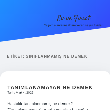
Ev ve Fırsat
menüyü
aç
Yaşam alanlarına ilham veren neşeli fikirler!
Anasayfa
Gizlilik Politikası
Yasal Uyarı
ETIKET:
SINIFLANMAMIŞ NE DEMEK
Hakkımızda
TANIMLANAMAYAN NE DEMEK
Tarih: Mart 4, 2025
Hastalık tanımlanmamış ne demek?
“Tanımlanamayan” grupta yer alan bu sağlık