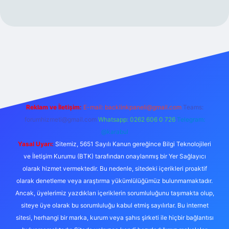
xper.xyz/
Reklam ve İletişim:
E-mail:
backlinkpaneli@gmail.com
Teams:
forumhizmeti@gmail.com
Whatsapp: 0262 606 0 726
Telegram:
@karabul
Yasal Uyarı:
Sitemiz, 5651 Sayılı Kanun gereğince Bilgi Teknolojileri
ve İletişim Kurumu (BTK) tarafından onaylanmış bir Yer Sağlayıcı
olarak hizmet vermektedir. Bu nedenle, sitedeki içerikleri proaktif
olarak denetleme veya araştırma yükümlülüğümüz bulunmamaktadır.
Ancak, üyelerimiz yazdıkları içeriklerin sorumluluğunu taşımakta olup,
siteye üye olarak bu sorumluluğu kabul etmiş sayılırlar. Bu internet
sitesi, herhangi bir marka, kurum veya şahıs şirketi ile hiçbir bağlantısı