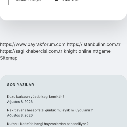
Ne
Demek
https://www.bayrakforum.com
https://istanbulinn.com.tr
https://saglikhabercisi.com.tr
knight online
nttgame
Sitemap
SIDEBAR
SON YAZILAR
Kuzu karkasın yüzde kaçı kemiktir ?
Ağustos 8, 2026
Nakit avans hesap faizi günlük mü aylık mı uygulanır ?
Ağustos 8, 2026
Kur’an-ı Kerim’de hangi hayvanlardan bahsediliyor ?