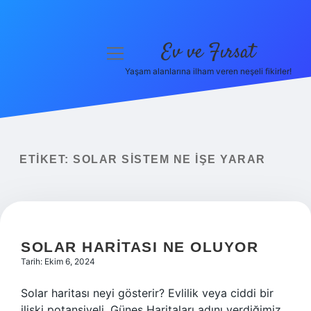
Ev ve Fırsat
menüyü
aç
Yaşam alanlarına ilham veren neşeli fikirler!
Anasayfa
Gizlilik Politikası
Yasal Uyarı
ETIKET:
SOLAR SISTEM NE IŞE YARAR
Hakkımızda
SOLAR HARITASI NE OLUYOR
Tarih: Ekim 6, 2024
Solar haritası neyi gösterir? Evlilik veya ciddi bir
ilişki potansiyeli, Güneş Haritaları adını verdiğimiz