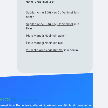
SON YORUMLAR
Sağılan Anne Sütü Kaç Cc Verilmeli
için
admin
Sağılan Anne Sütü Kaç Cc Verilmeli
için
Ekin
İHale Mantığı Nedir
için
admin
İHale Mantığı Nedir
için
Deli
20 Tl Nin Arkasında Kim Var
için
admin
6 0 726
Telegram: @karabul
ermektedir. Bu nedenle, sitedeki içerikleri proaktif olarak denetleme