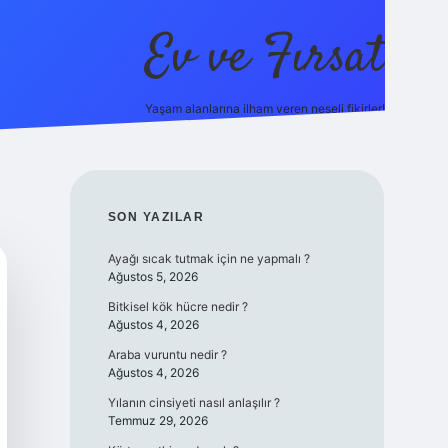
Ev ve Fırsat
Yaşam alanlarına ilham veren neşeli fikirler!
nline/
vdcasino giriş
vdcasino giriş
https://www.betexper.xyz/
SIDEBAR
SON YAZILAR
Ayağı sıcak tutmak için ne yapmalı ?
Ağustos 5, 2026
Bitkisel kök hücre nedir ?
Ağustos 4, 2026
Araba vuruntu nedir ?
Ağustos 4, 2026
Yılanın cinsiyeti nasıl anlaşılır ?
Temmuz 29, 2026