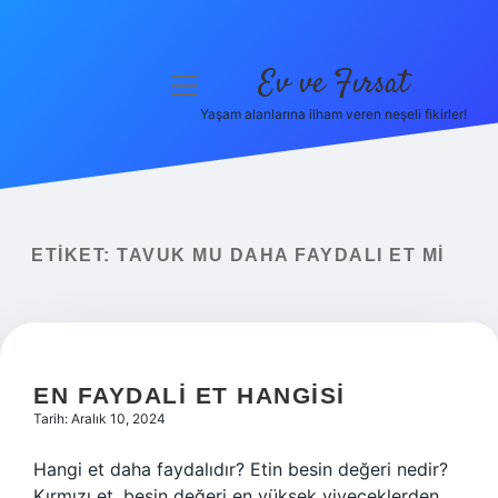
Ev ve Fırsat
menüyü
aç
Yaşam alanlarına ilham veren neşeli fikirler!
Anasayfa
Gizlilik Politikası
Yasal Uyarı
ETIKET:
TAVUK MU DAHA FAYDALI ET MI
Hakkımızda
EN FAYDALI ET HANGISI
Tarih: Aralık 10, 2024
Hangi et daha faydalıdır? Etin besin değeri nedir?
Kırmızı et, besin değeri en yüksek yiyeceklerden