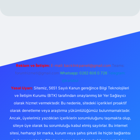
per.xyz/
Reklam ve İletişim:
E-mail:
backlinkpaneli@gmail.com
Teams:
forumhizmeti@gmail.com
Whatsapp: 0262 606 0 726
Telegram:
@karabul
Yasal Uyarı:
Sitemiz, 5651 Sayılı Kanun gereğince Bilgi Teknolojileri
ve İletişim Kurumu (BTK) tarafından onaylanmış bir Yer Sağlayıcı
olarak hizmet vermektedir. Bu nedenle, sitedeki içerikleri proaktif
olarak denetleme veya araştırma yükümlülüğümüz bulunmamaktadır.
Ancak, üyelerimiz yazdıkları içeriklerin sorumluluğunu taşımakta olup,
siteye üye olarak bu sorumluluğu kabul etmiş sayılırlar. Bu internet
sitesi, herhangi bir marka, kurum veya şahıs şirketi ile hiçbir bağlantısı