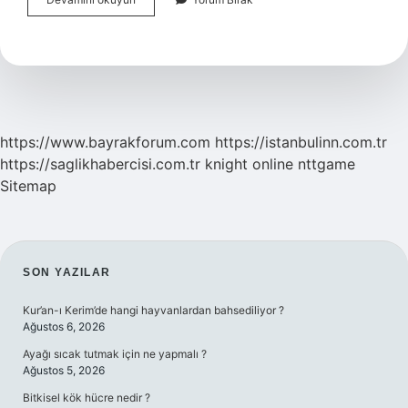
Nasıl
Yazılır
https://www.bayrakforum.com
https://istanbulinn.com.tr
https://saglikhabercisi.com.tr
knight online
nttgame
Sitemap
SIDEBAR
SON YAZILAR
Kur’an-ı Kerim’de hangi hayvanlardan bahsediliyor ?
Ağustos 6, 2026
Ayağı sıcak tutmak için ne yapmalı ?
Ağustos 5, 2026
Bitkisel kök hücre nedir ?