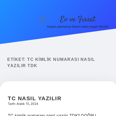
Ev ve Fırsat
menüyü
aç
Yaşam alanlarına ilham veren neşeli fikirler!
Anasayfa
Gizlilik Politikası
Yasal Uyarı
ETIKET:
TC KIMLIK NUMARASI NASIL
YAZILIR TDK
Hakkımızda
TC NASIL YAZILIR
Tarih: Aralık 15, 2024
TC kimlik numarası nasıl yazılır TDK? DOĞRU