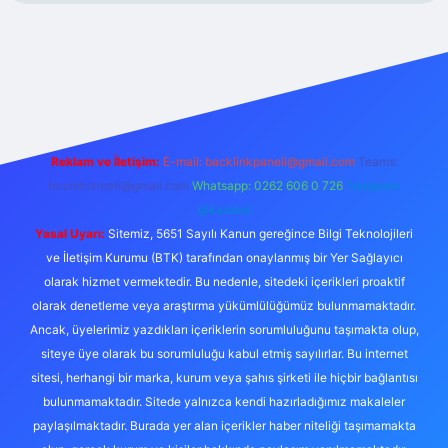
xper.xyz/
Reklam ve İletişim:
E-mail:
backlinkpaneli@gmail.com
Teams:
forumhizmeti@gmail.com
Whatsapp: 0262 606 0 726
Telegram:
@karabul
Yasal Uyarı:
Sitemiz, 5651 Sayılı Kanun gereğince Bilgi Teknolojileri
ve İletişim Kurumu (BTK) tarafından onaylanmış bir Yer Sağlayıcı
olarak hizmet vermektedir. Bu nedenle, sitedeki içerikleri proaktif
olarak denetleme veya araştırma yükümlülüğümüz bulunmamaktadır.
Ancak, üyelerimiz yazdıkları içeriklerin sorumluluğunu taşımakta olup,
siteye üye olarak bu sorumluluğu kabul etmiş sayılırlar. Bu internet
sitesi, herhangi bir marka, kurum veya şahıs şirketi ile hiçbir bağlantısı
bulunmamaktadır. Sitede yalnızca kendi hazırladığımız makaleler
paylaşılmaktadır. Burada yer alan içerikler haber niteliği taşımamakta