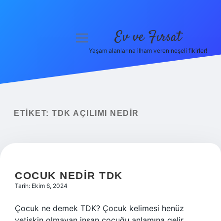
Ev ve Fırsat
menüyü
aç
Yaşam alanlarına ilham veren neşeli fikirler!
Anasayfa
Gizlilik Politikası
Yasal Uyarı
ETIKET:
TDK AÇILIMI NEDIR
Hakkımızda
COCUK NEDIR TDK
Tarih: Ekim 6, 2024
Çocuk ne demek TDK? Çocuk kelimesi henüz
yetişkin olmayan insan çocuğu anlamına gelir.