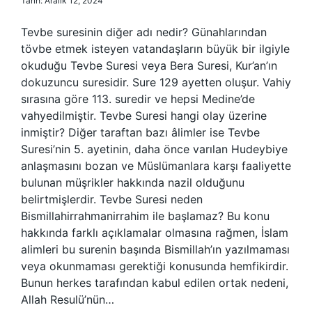
Tarih: Aralık 12, 2024
Tevbe suresinin diğer adı nedir? Günahlarından
tövbe etmek isteyen vatandaşların büyük bir ilgiyle
okuduğu Tevbe Suresi veya Bera Suresi, Kur’an’ın
dokuzuncu suresidir. Sure 129 ayetten oluşur. Vahiy
sırasına göre 113. suredir ve hepsi Medine’de
vahyedilmiştir. Tevbe Suresi hangi olay üzerine
inmiştir? Diğer taraftan bazı âlimler ise Tevbe
Suresi’nin 5. ayetinin, daha önce varılan Hudeybiye
anlaşmasını bozan ve Müslümanlara karşı faaliyette
bulunan müşrikler hakkında nazil olduğunu
belirtmişlerdir. Tevbe Suresi neden
Bismillahirrahmanirrahim ile başlamaz? Bu konu
hakkında farklı açıklamalar olmasına rağmen, İslam
alimleri bu surenin başında Bismillah’ın yazılmaması
veya okunmaması gerektiği konusunda hemfikirdir.
Bunun herkes tarafından kabul edilen ortak nedeni,
Allah Resulü’nün…