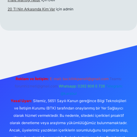
20 Tl Nin Arkasında Kim Var
için
admin
xper.xyz/
Reklam ve İletişim:
E-mail:
backlinkpaneli@gmail.com
Teams:
forumhizmeti@gmail.com
Whatsapp: 0262 606 0 726
Telegram:
@karabul
Yasal Uyarı:
Sitemiz, 5651 Sayılı Kanun gereğince Bilgi Teknolojileri
ve İletişim Kurumu (BTK) tarafından onaylanmış bir Yer Sağlayıcı
olarak hizmet vermektedir. Bu nedenle, sitedeki içerikleri proaktif
olarak denetleme veya araştırma yükümlülüğümüz bulunmamaktadır.
Ancak, üyelerimiz yazdıkları içeriklerin sorumluluğunu taşımakta olup,