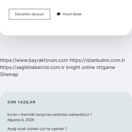
Tevbe
Devamını okuyun
Yorum Bırak
Suresinin
Diğer
Ismi
Nedir
https://www.bayrakforum.com
https://istanbulinn.com.tr
https://saglikhabercisi.com.tr
knight online
nttgame
Sitemap
SIDEBAR
SON YAZILAR
Kur’an-ı Kerim’de hangi hayvanlardan bahsediliyor ?
Ağustos 6, 2026
Ayağı sıcak tutmak için ne yapmalı ?