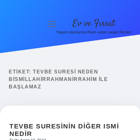
Ev ve Fırsat
menüyü
aç
Yaşam alanlarına ilham veren neşeli fikirler!
Anasayfa
Gizlilik Politikası
Yasal Uyarı
ETIKET:
TEVBE SURESI NEDEN
BISMILLAHIRRAHMANIRRAHIM ILE
Hakkımızda
BAŞLAMAZ
TEVBE SURESININ DIĞER ISMI
NEDIR