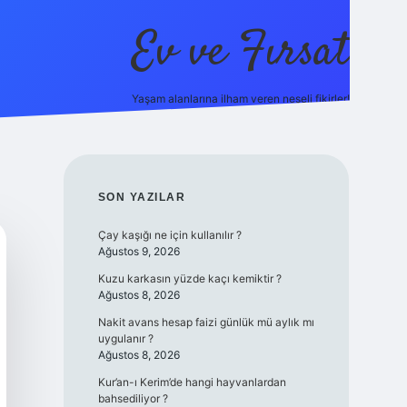
Ev ve Fırsat
Yaşam alanlarına ilham veren neşeli fikirler!
line/
vdcasino giriş
vdcasino giriş
https://www.betexper.xyz/
SIDEBAR
SON YAZILAR
Çay kaşığı ne için kullanılır ?
Ağustos 9, 2026
Kuzu karkasın yüzde kaçı kemiktir ?
Ağustos 8, 2026
Nakit avans hesap faizi günlük mü aylık mı
uygulanır ?
Ağustos 8, 2026
Kur’an-ı Kerim’de hangi hayvanlardan
bahsediliyor ?