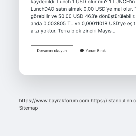
kaydedildi. Lunch 1 USD olur mu? 1 LUNCH’ın g
LunchDAO satın almak 0,00 USD’ye mal olur. T
görebilir ve 50,00 USD 463’e dönüştürülebilir.
anda 0,003805 TL ve 0,00011018 USD’ye eşit. 
arzı yoktur. Terra blok zinciri Mayıs…
Lunc
Devamını okuyun
Yorum Bırak
Kaç
Olur
https://www.bayrakforum.com
https://istanbulinn.
Sitemap