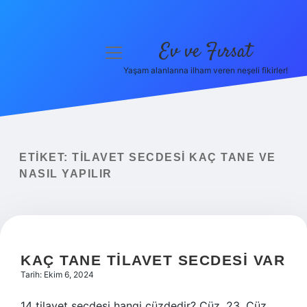
Ev ve Fırsat
menüyü
aç
Yaşam alanlarına ilham veren neşeli fikirler!
Anasayfa
Gizlilik Politikası
Yasal Uyarı
ETIKET:
TILAVET SECDESI KAÇ TANE VE
NASIL YAPILIR
Hakkımızda
KAÇ TANE TILAVET SECDESI VAR
Tarih: Ekim 6, 2024
14 tilavet secdesi hangi cüzdedir? Cüz, 23. Cüz,