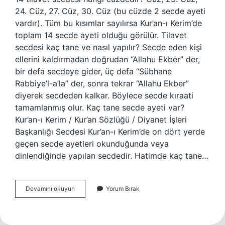
24. Cüz, 27. Cüz, 30. Cüz (bu cüzde 2 secde ayeti
vardır). Tüm bu kısımlar sayılırsa Kur’an-ı Kerim’de
toplam 14 secde ayeti olduğu görülür. Tilavet
secdesi kaç tane ve nasıl yapılır? Secde eden kişi
ellerini kaldırmadan doğrudan “Allahu Ekber” der,
bir defa secdeye gider, üç defa “Sübhane
Rabbiye’l-a’la” der, sonra tekrar “Allahu Ekber”
diyerek secdeden kalkar. Böylece secde kıraati
tamamlanmış olur. Kaç tane secde ayeti var?
Kur’an-ı Kerim / Kur’an Sözlüğü / Diyanet İşleri
Başkanlığı Secdesi Kur’an-ı Kerim’de on dört yerde
geçen secde ayetleri okunduğunda veya
dinlendiğinde yapılan secdedir. Hatimde kaç tane…
Kaç
Devamını okuyun
Yorum Bırak
Tane
Tilavet
Secdesi
Var