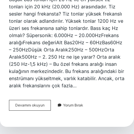
tonları için 20 kHz (20.000 Hz) arasındadır. Tiz
sesler hangi frekansta? Tiz tonlar yüksek frekanslı
tonlar olarak adlandırılır. Yüksek tonlar 1200 Hz ve
üzeri ses frekansına sahip tonlardır. Bass kaç Hz
olmalı? Süpersonik: 6.000Hz – 20.000HzFrekans
aralığıFrekans değeriAlt Bas20Hz – 60HzBas60Hz
– 250HzDüşük Orta Aralık250Hz – 500HzOrta
Aralık500Hz – 2. 250 Hz ne işe yarar? Orta aralık
(250 Hz-1,5 kHz) – Bu özel frekans aralığı insan
kulağının merkezindedir. Bu frekans aralığındaki bir
enstrümanı yükseltmek, varlık katabilir. Ancak, orta
aralık frekanslarını çok fazla…
Tiz
Devamını okuyun
Yorum Bırak
Kaç
Hz
Olmalı