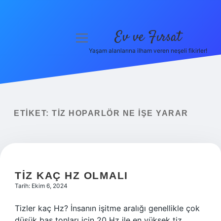
Ev ve Fırsat
menüyü
aç
Yaşam alanlarına ilham veren neşeli fikirler!
Anasayfa
Gizlilik Politikası
Yasal Uyarı
ETIKET:
TIZ HOPARLÖR NE IŞE YARAR
Hakkımızda
TIZ KAÇ HZ OLMALI
Tarih: Ekim 6, 2024
Tizler kaç Hz? İnsanın işitme aralığı genellikle çok
düşük bas tonları için 20 Hz ile en yüksek tiz