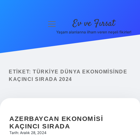
Ev ve Fırsat
menüyü
aç
Yaşam alanlarına ilham veren neşeli fikirler!
Anasayfa
Gizlilik Politikası
Yasal Uyarı
ETIKET:
TÜRKIYE DÜNYA EKONOMISINDE
KAÇINCI SIRADA 2024
Hakkımızda
AZERBAYCAN EKONOMISI
KAÇINCI SIRADA
Tarih: Aralık 28, 2024