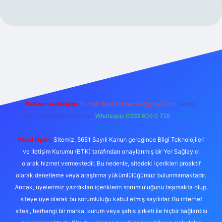
https://www.betexper.xyz/
Reklam ve İletişim:
E-mail:
backlinkpaneli@gmail.com
Teams:
forumhizmeti@gmail.com
Whatsapp: 0262 606 0 726
Telegram:
@karabul
Yasal Uyarı:
Sitemiz, 5651 Sayılı Kanun gereğince Bilgi Teknolojileri
ve İletişim Kurumu (BTK) tarafından onaylanmış bir Yer Sağlayıcı
olarak hizmet vermektedir. Bu nedenle, sitedeki içerikleri proaktif
olarak denetleme veya araştırma yükümlülüğümüz bulunmamaktadır.
Ancak, üyelerimiz yazdıkları içeriklerin sorumluluğunu taşımakta olup,
siteye üye olarak bu sorumluluğu kabul etmiş sayılırlar. Bu internet
sitesi, herhangi bir marka, kurum veya şahıs şirketi ile hiçbir bağlantısı