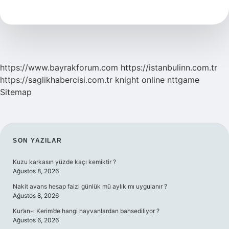
En
Çok
Nerede
Yapılır
https://www.bayrakforum.com
https://istanbulinn.com.tr
https://saglikhabercisi.com.tr
knight online
nttgame
Sitemap
SIDEBAR
SON YAZILAR
Kuzu karkasın yüzde kaçı kemiktir ?
Ağustos 8, 2026
Nakit avans hesap faizi günlük mü aylık mı uygulanır ?
Ağustos 8, 2026
Kur’an-ı Kerim’de hangi hayvanlardan bahsediliyor ?
Ağustos 6, 2026