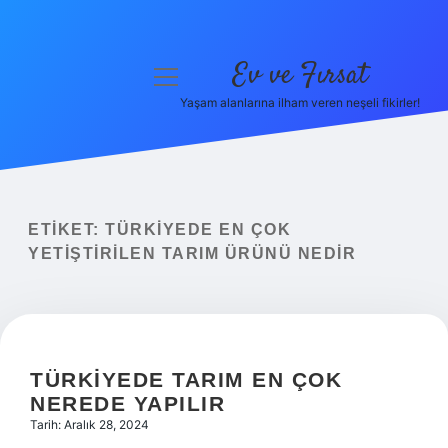
Ev ve Fırsat
menüyü
aç
Yaşam alanlarına ilham veren neşeli fikirler!
Anasayfa
Gizlilik Politikası
Yasal Uyarı
ETIKET:
TÜRKIYEDE EN ÇOK
YETIŞTIRILEN TARIM ÜRÜNÜ NEDIR
Hakkımızda
TÜRKIYEDE TARIM EN ÇOK
NEREDE YAPILIR
Tarih: Aralık 28, 2024