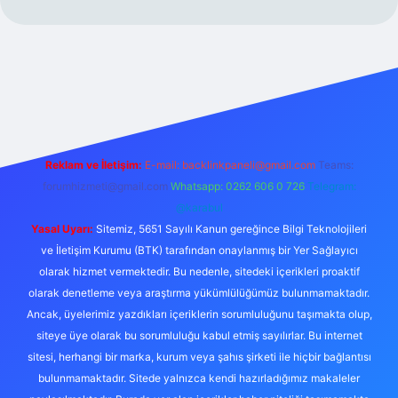
per.xyz/
Reklam ve İletişim:
E-mail:
backlinkpaneli@gmail.com
Teams:
forumhizmeti@gmail.com
Whatsapp: 0262 606 0 726
Telegram:
@karabul
Yasal Uyarı:
Sitemiz, 5651 Sayılı Kanun gereğince Bilgi Teknolojileri
ve İletişim Kurumu (BTK) tarafından onaylanmış bir Yer Sağlayıcı
olarak hizmet vermektedir. Bu nedenle, sitedeki içerikleri proaktif
olarak denetleme veya araştırma yükümlülüğümüz bulunmamaktadır.
Ancak, üyelerimiz yazdıkları içeriklerin sorumluluğunu taşımakta olup,
siteye üye olarak bu sorumluluğu kabul etmiş sayılırlar. Bu internet
sitesi, herhangi bir marka, kurum veya şahıs şirketi ile hiçbir bağlantısı
bulunmamaktadır. Sitede yalnızca kendi hazırladığımız makaleler