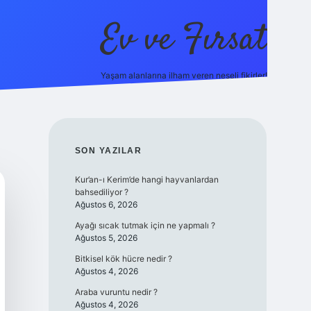
Ev ve Fırsat
Yaşam alanlarına ilham veren neşeli fikirler!
line/
vdcasino giriş
vdcasino giriş
https://www.betexper.xyz/
SIDEBAR
SON YAZILAR
Kur’an-ı Kerim’de hangi hayvanlardan
bahsediliyor ?
Ağustos 6, 2026
Ayağı sıcak tutmak için ne yapmalı ?
Ağustos 5, 2026
Bitkisel kök hücre nedir ?
Ağustos 4, 2026
Araba vuruntu nedir ?
Ağustos 4, 2026