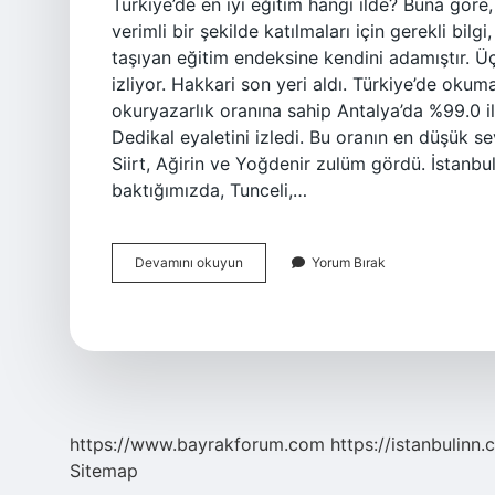
Türkiye’de en iyi eğitim hangi ilde? Buna göre
verimli bir şekilde katılmaları için gerekli bil
taşıyan eğitim endeksine kendini adamıştır. Ü
izliyor. Hakkari son yeri aldı. Türkiye’de oku
okuryazarlık oranına sahip Antalya’da %99.0 il
Dedikal eyaletini izledi. Bu oranın en düşük s
Siirt, Ağirin ve Yoğdenir zulüm gördü. İstanbu
baktığımızda, Tunceli,…
Eğitim
Devamını okuyun
Yorum Bırak
Seviyesi
En
Yüksek
Ilimiz
Hangisi
https://www.bayrakforum.com
https://istanbulinn.
Sitemap