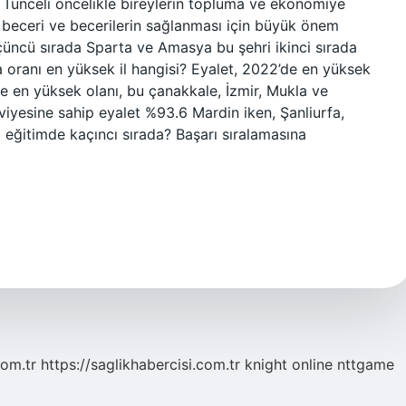
, Tunceli öncelikle bireylerin topluma ve ekonomiye
gi, beceri ve becerilerin sağlanması için büyük önem
çüncü sırada Sparta ve Amasya bu şehri ikinci sırada
ma oranı en yüksek il hangisi? Eyalet, 2022’de en yüksek
e en yüksek olanı, bu çanakkale, İzmir, Mukla ve
eviyesine sahip eyalet %93.6 Mardin iken, Şanliurfa,
l eğitimde kaçıncı sırada? Başarı sıralamasına
com.tr
https://saglikhabercisi.com.tr
knight online
nttgame