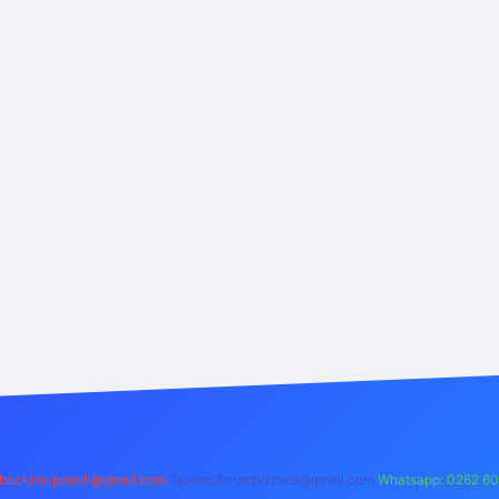
backlinkpaneli@gmail.com
Teams:
forumhizmeti@gmail.com
Whatsapp: 0262 60