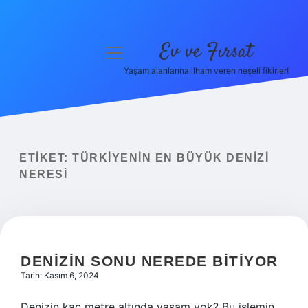
Ev ve Fırsat
menüyü
aç
Yaşam alanlarına ilham veren neşeli fikirler!
Anasayfa
Gizlilik Politikası
Yasal Uyarı
ETIKET:
TÜRKIYENIN EN BÜYÜK DENIZI
NERESI
Hakkımızda
DENIZIN SONU NEREDE BITIYOR
Tarih: Kasım 6, 2024
Denizin kaç metre altında yaşam yok? Bu işlemin