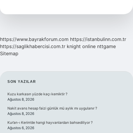
Nerede
Bitiyor
https://www.bayrakforum.com
https://istanbulinn.com.tr
https://saglikhabercisi.com.tr
knight online
nttgame
Sitemap
SIDEBAR
SON YAZILAR
Kuzu karkasın yüzde kaçı kemiktir ?
Ağustos 8, 2026
Nakit avans hesap faizi günlük mü aylık mı uygulanır ?
Ağustos 8, 2026
Kur’an-ı Kerim’de hangi hayvanlardan bahsediliyor ?
Ağustos 6, 2026