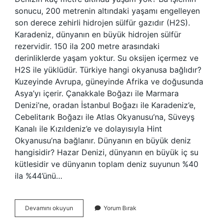
sonucu, 200 metrenin altındaki yaşamı engelleyen
son derece zehirli hidrojen sülfür gazıdır (H2S).
Karadeniz, dünyanın en büyük hidrojen sülfür
rezervidir. 150 ila 200 metre arasındaki
derinliklerde yaşam yoktur. Su oksijen içermez ve
H2S ile yüklüdür. Türkiye hangi okyanusa bağlıdır?
Kuzeyinde Avrupa, güneyinde Afrika ve doğusunda
Asya’yı içerir. Çanakkale Boğazı ile Marmara
Denizi’ne, oradan İstanbul Boğazı ile Karadeniz’e,
Cebelitarık Boğazı ile Atlas Okyanusu’na, Süveyş
Kanalı ile Kızıldeniz’e ve dolayısıyla Hint
Okyanusu’na bağlanır. Dünyanın en büyük deniz
hangisidir? Hazar Denizi, dünyanın en büyük iç su
kütlesidir ve dünyanın toplam deniz suyunun %40
ila %44’ünü…
Denizin
Devamını okuyun
Yorum Bırak
Sonu