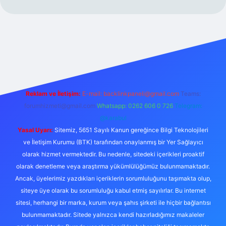
xper.xyz/
Reklam ve İletişim:
E-mail:
backlinkpaneli@gmail.com
Teams:
forumhizmeti@gmail.com
Whatsapp: 0262 606 0 726
Telegram:
@karabul
Yasal Uyarı:
Sitemiz, 5651 Sayılı Kanun gereğince Bilgi Teknolojileri
ve İletişim Kurumu (BTK) tarafından onaylanmış bir Yer Sağlayıcı
olarak hizmet vermektedir. Bu nedenle, sitedeki içerikleri proaktif
olarak denetleme veya araştırma yükümlülüğümüz bulunmamaktadır.
Ancak, üyelerimiz yazdıkları içeriklerin sorumluluğunu taşımakta olup,
siteye üye olarak bu sorumluluğu kabul etmiş sayılırlar. Bu internet
sitesi, herhangi bir marka, kurum veya şahıs şirketi ile hiçbir bağlantısı
bulunmamaktadır. Sitede yalnızca kendi hazırladığımız makaleler