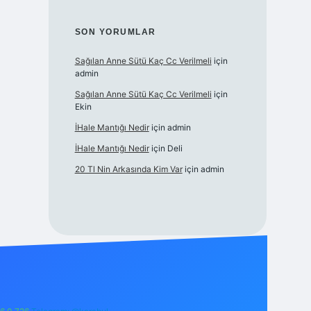
SON YORUMLAR
Sağılan Anne Sütü Kaç Cc Verilmeli
için
admin
Sağılan Anne Sütü Kaç Cc Verilmeli
için
Ekin
İHale Mantığı Nedir
için
admin
İHale Mantığı Nedir
için
Deli
20 Tl Nin Arkasında Kim Var
için
admin