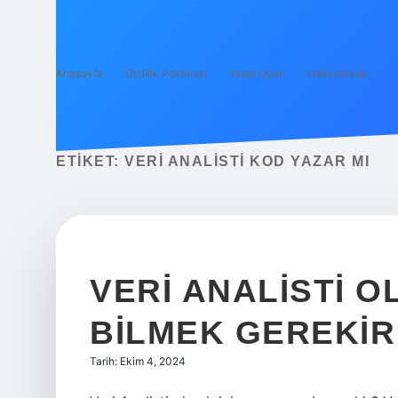
Anasayfa
Gizlilik Politikası
Yasal Uyarı
Hakkımızda
ETIKET:
VERI ANALISTI KOD YAZAR MI
VERI ANALISTI O
BILMEK GEREKIR
Tarih: Ekim 4, 2024