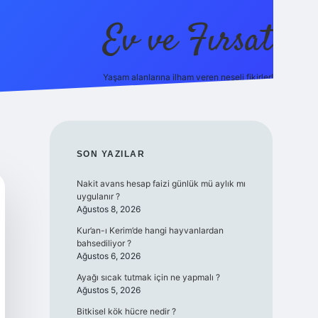
Ev ve Fırsat
Yaşam alanlarına ilham veren neşeli fikirler!
nline/
vdcasino giriş
vdcasino giriş
https://www.betexper.xyz
SIDEBAR
SON YAZILAR
Nakit avans hesap faizi günlük mü aylık mı
uygulanır ?
Ağustos 8, 2026
Kur’an-ı Kerim’de hangi hayvanlardan
bahsediliyor ?
Ağustos 6, 2026
Ayağı sıcak tutmak için ne yapmalı ?
Ağustos 5, 2026
Bitkisel kök hücre nedir ?