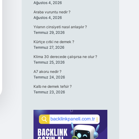
Ağustos 4, 2026
Araba vuruntu nedir ?
Ağustos 4, 2026
Yılanın cinsiyeti nasıl anlaşılır ?
Temmuz 29, 2026
Kürtçe cıtki ne demek ?
Temmuz 27, 2026
Klima 30 derecede çalışırsa ne olur ?
Temmuz 25, 2026
A7 akoru nedir ?
Temmuz 24, 2026
Kalb ne demek tefsir ?
Temmuz 23, 2026