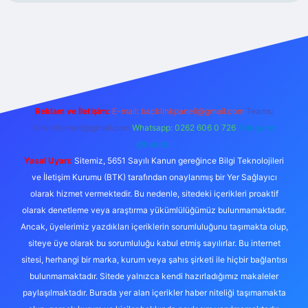
xper.xyz/
Reklam ve İletişim:
E-mail:
backlinkpaneli@gmail.com
Teams:
forumhizmeti@gmail.com
Whatsapp: 0262 606 0 726
Telegram:
@karabul
Yasal Uyarı:
Sitemiz, 5651 Sayılı Kanun gereğince Bilgi Teknolojileri
ve İletişim Kurumu (BTK) tarafından onaylanmış bir Yer Sağlayıcı
olarak hizmet vermektedir. Bu nedenle, sitedeki içerikleri proaktif
olarak denetleme veya araştırma yükümlülüğümüz bulunmamaktadır.
Ancak, üyelerimiz yazdıkları içeriklerin sorumluluğunu taşımakta olup,
siteye üye olarak bu sorumluluğu kabul etmiş sayılırlar. Bu internet
sitesi, herhangi bir marka, kurum veya şahıs şirketi ile hiçbir bağlantısı
bulunmamaktadır. Sitede yalnızca kendi hazırladığımız makaleler
paylaşılmaktadır. Burada yer alan içerikler haber niteliği taşımamakta