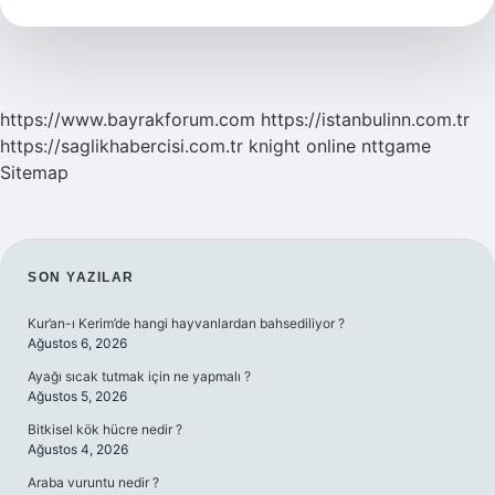
Demek
https://www.bayrakforum.com
https://istanbulinn.com.tr
https://saglikhabercisi.com.tr
knight online
nttgame
Sitemap
SIDEBAR
SON YAZILAR
Kur’an-ı Kerim’de hangi hayvanlardan bahsediliyor ?
Ağustos 6, 2026
Ayağı sıcak tutmak için ne yapmalı ?
Ağustos 5, 2026
Bitkisel kök hücre nedir ?
Ağustos 4, 2026
Araba vuruntu nedir ?