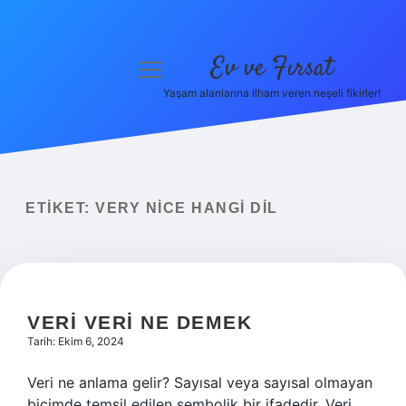
Ev ve Fırsat
menüyü
aç
Yaşam alanlarına ilham veren neşeli fikirler!
Anasayfa
Gizlilik Politikası
Yasal Uyarı
ETIKET:
VERY NICE HANGI DIL
Hakkımızda
VERI VERI NE DEMEK
Tarih: Ekim 6, 2024
Veri ne anlama gelir? Sayısal veya sayısal olmayan
biçimde temsil edilen sembolik bir ifadedir. Veri