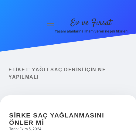
Ev ve Fırsat
menüyü
aç
Yaşam alanlarına ilham veren neşeli fikirler!
Anasayfa
Gizlilik Politikası
Yasal Uyarı
ETIKET:
YAĞLI SAÇ DERISI IÇIN NE
YAPILMALI
Hakkımızda
SIRKE SAÇ YAĞLANMASINI
ÖNLER MI
Tarih: Ekim 5, 2024