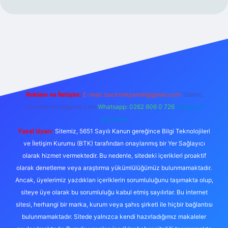
xper.xyz/
Reklam ve İletişim:
E-mail:
backlinkpaneli@gmail.com
Teams:
forumhizmeti@gmail.com
Whatsapp: 0262 606 0 726
Telegram:
@karabul
Yasal Uyarı:
Sitemiz, 5651 Sayılı Kanun gereğince Bilgi Teknolojileri
ve İletişim Kurumu (BTK) tarafından onaylanmış bir Yer Sağlayıcı
olarak hizmet vermektedir. Bu nedenle, sitedeki içerikleri proaktif
olarak denetleme veya araştırma yükümlülüğümüz bulunmamaktadır.
Ancak, üyelerimiz yazdıkları içeriklerin sorumluluğunu taşımakta olup,
siteye üye olarak bu sorumluluğu kabul etmiş sayılırlar. Bu internet
sitesi, herhangi bir marka, kurum veya şahıs şirketi ile hiçbir bağlantısı
bulunmamaktadır. Sitede yalnızca kendi hazırladığımız makaleler