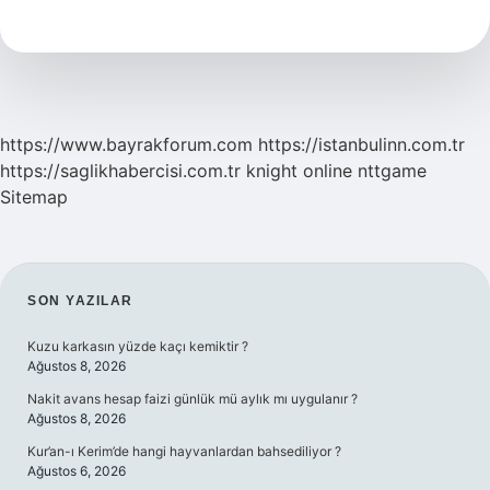
Yağlanmasını
Önler
Mi
https://www.bayrakforum.com
https://istanbulinn.com.tr
https://saglikhabercisi.com.tr
knight online
nttgame
Sitemap
SIDEBAR
SON YAZILAR
Kuzu karkasın yüzde kaçı kemiktir ?
Ağustos 8, 2026
Nakit avans hesap faizi günlük mü aylık mı uygulanır ?
Ağustos 8, 2026
Kur’an-ı Kerim’de hangi hayvanlardan bahsediliyor ?
Ağustos 6, 2026