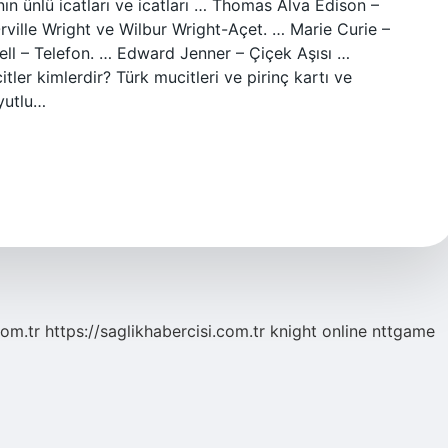
ının ünlü icatları ve icatları … Thomas Alva Edison –
ville Wright ve Wilbur Wright-Açet. … Marie Curie –
l – Telefon. … Edward Jenner – Çiçek Aşısı …
er kimlerdir? Türk mucitleri ve pirinç kartı ve
oyutlu…
com.tr
https://saglikhabercisi.com.tr
knight online
nttgame