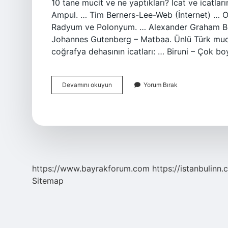
10 tane mucit ve ne yaptıkları? İcat ve icatlar
Ampul. … Tim Berners-Lee-Web (İnternet) … Or
Radyum ve Polonyum. … Alexander Graham Bel
Johannes Gutenberg – Matbaa. Ünlü Türk mucitl
coğrafya dehasının icatları: … Biruni – Çok b
Ünlü
Devamını okuyun
Yorum Bırak
Mucitler
Kimlerdir
https://www.bayrakforum.com
https://istanbulinn.
Sitemap