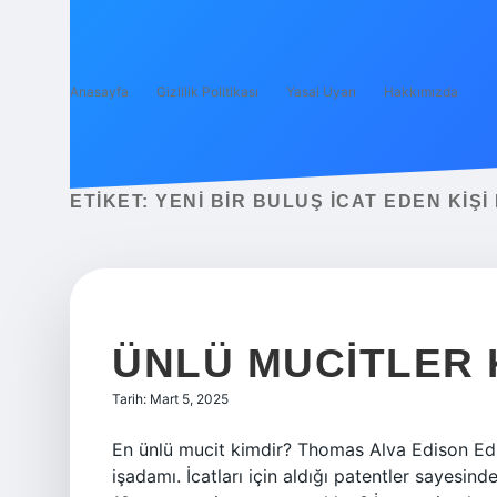
Anasayfa
Gizlilik Politikası
Yasal Uyarı
Hakkımızda
ETIKET:
YENI BIR BULUŞ ICAT EDEN KIŞI
ÜNLÜ MUCITLER 
Tarih: Mart 5, 2025
En ünlü mucit kimdir? Thomas Alva Edison Edi
işadamı. İcatları için aldığı patentler sayesinde