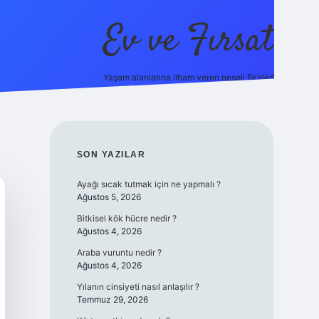
Ev ve Fırsat
Yaşam alanlarına ilham veren neşeli fikirler!
nline/
vdcasino giriş
vdcasino giriş
https://www.betexper.xyz/
SIDEBAR
SON YAZILAR
Ayağı sıcak tutmak için ne yapmalı ?
Ağustos 5, 2026
Bitkisel kök hücre nedir ?
Ağustos 4, 2026
Araba vuruntu nedir ?
Ağustos 4, 2026
Yılanın cinsiyeti nasıl anlaşılır ?
Temmuz 29, 2026