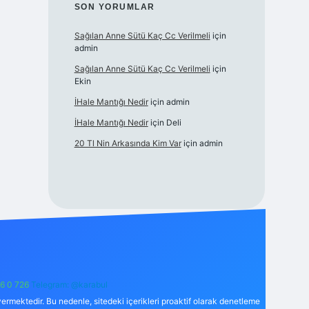
SON YORUMLAR
Sağılan Anne Sütü Kaç Cc Verilmeli
için
admin
Sağılan Anne Sütü Kaç Cc Verilmeli
için
Ekin
İHale Mantığı Nedir
için
admin
İHale Mantığı Nedir
için
Deli
20 Tl Nin Arkasında Kim Var
için
admin
6 0 726
Telegram: @karabul
ermektedir. Bu nedenle, sitedeki içerikleri proaktif olarak denetleme