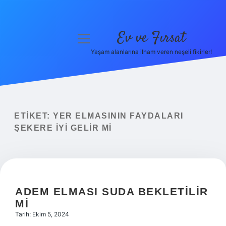
Ev ve Fırsat
menüyü
aç
Yaşam alanlarına ilham veren neşeli fikirler!
Anasayfa
Gizlilik Politikası
Yasal Uyarı
ETIKET:
YER ELMASININ FAYDALARI
ŞEKERE IYI GELIR MI
Hakkımızda
ADEM ELMASI SUDA BEKLETILIR
MI
Tarih: Ekim 5, 2024