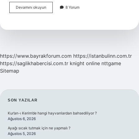
Adem
Devamını okuyun
8 Yorum
Elması
Suda
Bekletilir
Mi
https://www.bayrakforum.com
https://istanbulinn.com.tr
https://saglikhabercisi.com.tr
knight online
nttgame
Sitemap
SIDEBAR
SON YAZILAR
Kur’an-ı Kerim’de hangi hayvanlardan bahsediliyor ?
Ağustos 6, 2026
Ayağı sıcak tutmak için ne yapmalı ?
Ağustos 5, 2026