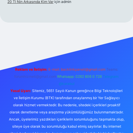
20 Tl Nin Arkasında Kim Var
için
admin
xper.xyz/
Reklam ve İletişim:
E-mail:
backlinkpaneli@gmail.com
Teams:
forumhizmeti@gmail.com
Whatsapp: 0262 606 0 726
Telegram:
@karabul
Yasal Uyarı:
Sitemiz, 5651 Sayılı Kanun gereğince Bilgi Teknolojileri
ve İletişim Kurumu (BTK) tarafından onaylanmış bir Yer Sağlayıcı
olarak hizmet vermektedir. Bu nedenle, sitedeki içerikleri proaktif
olarak denetleme veya araştırma yükümlülüğümüz bulunmamaktadır.
Ancak, üyelerimiz yazdıkları içeriklerin sorumluluğunu taşımakta olup,
siteye üye olarak bu sorumluluğu kabul etmiş sayılırlar. Bu internet