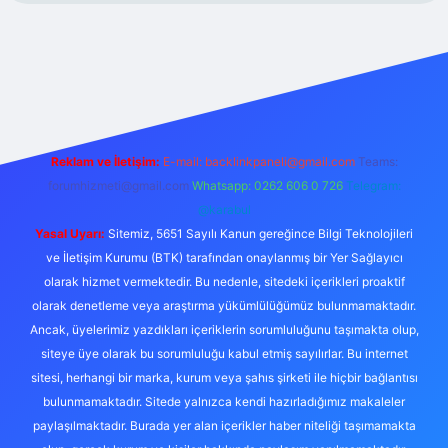
xper.xyz/
Reklam ve İletişim:
E-mail:
backlinkpaneli@gmail.com
Teams:
forumhizmeti@gmail.com
Whatsapp: 0262 606 0 726
Telegram:
@karabul
Yasal Uyarı:
Sitemiz, 5651 Sayılı Kanun gereğince Bilgi Teknolojileri
ve İletişim Kurumu (BTK) tarafından onaylanmış bir Yer Sağlayıcı
olarak hizmet vermektedir. Bu nedenle, sitedeki içerikleri proaktif
olarak denetleme veya araştırma yükümlülüğümüz bulunmamaktadır.
Ancak, üyelerimiz yazdıkları içeriklerin sorumluluğunu taşımakta olup,
siteye üye olarak bu sorumluluğu kabul etmiş sayılırlar. Bu internet
sitesi, herhangi bir marka, kurum veya şahıs şirketi ile hiçbir bağlantısı
bulunmamaktadır. Sitede yalnızca kendi hazırladığımız makaleler
paylaşılmaktadır. Burada yer alan içerikler haber niteliği taşımamakta