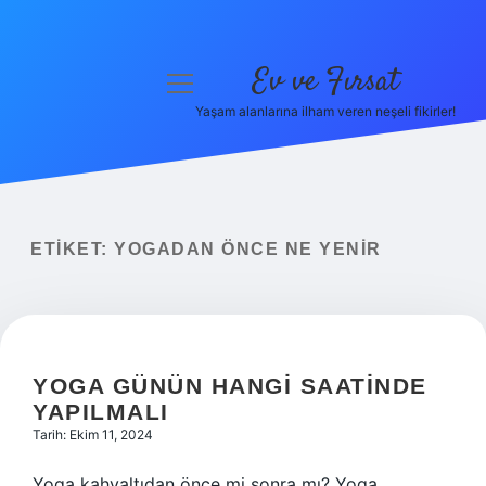
Ev ve Fırsat
menüyü
aç
Yaşam alanlarına ilham veren neşeli fikirler!
Anasayfa
Gizlilik Politikası
Yasal Uyarı
ETIKET:
YOGADAN ÖNCE NE YENIR
Hakkımızda
YOGA GÜNÜN HANGI SAATINDE
YAPILMALI
Tarih: Ekim 11, 2024
Yoga kahvaltıdan önce mi sonra mı? Yoga