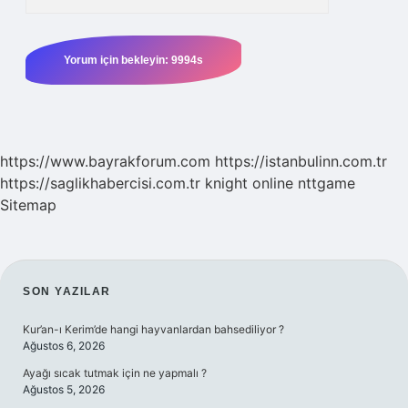
https://www.bayrakforum.com
https://istanbulinn.com.tr
https://saglikhabercisi.com.tr
knight online
nttgame
Sitemap
SIDEBAR
SON YAZILAR
Kur’an-ı Kerim’de hangi hayvanlardan bahsediliyor ?
Ağustos 6, 2026
Ayağı sıcak tutmak için ne yapmalı ?
Ağustos 5, 2026