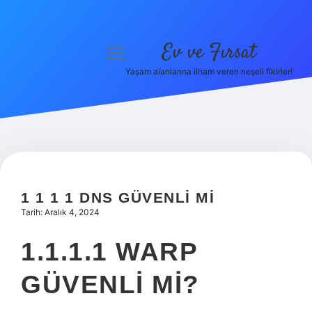
Ev ve Fırsat
menüyü
aç
Yaşam alanlarına ilham veren neşeli fikirler!
Anasayfa
Gizlilik Politikası
Yasal Uyarı
Hakkımızda
1 1 1 1 DNS GÜVENLI MI
Tarih: Aralık 4, 2024
1.1.1.1 WARP
GÜVENLI MI?