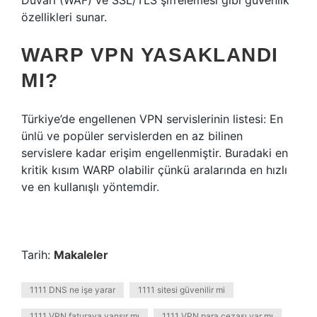
Duvarı (WAF) ve SSL/TLS şifrelemesi gibi güvenlik
özellikleri sunar.
WARP VPN YASAKLANDI
MI?
Türkiye’de engellenen VPN servislerinin listesi: En
ünlü ve popüler servislerden en az bilinen
servislere kadar erişim engellenmiştir. Buradaki en
kritik kısım WARP olabilir çünkü aralarında en hızlı
ve en kullanışlı yöntemdir.
Tarih:
Makaleler
1111 DNS ne işe yarar
1111 sitesi güvenilir mi
1111 VPN faturaya yansır mı
1111 VPN para cezası var mı