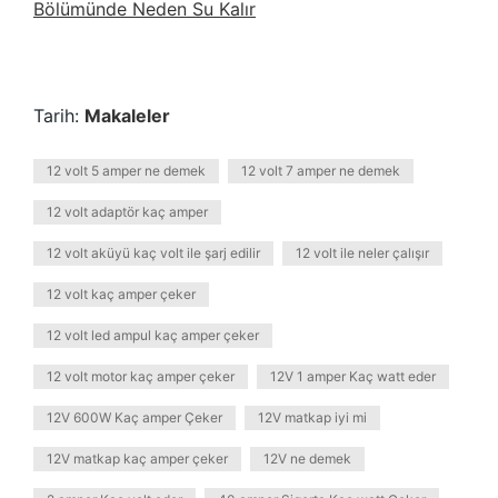
Bölümünde Neden Su Kalır
Tarih:
Makaleler
12 volt 5 amper ne demek
12 volt 7 amper ne demek
12 volt adaptör kaç amper
12 volt aküyü kaç volt ile şarj edilir
12 volt ile neler çalışır
12 volt kaç amper çeker
12 volt led ampul kaç amper çeker
12 volt motor kaç amper çeker
12V 1 amper Kaç watt eder
12V 600W Kaç amper Çeker
12V matkap iyi mi
12V matkap kaç amper çeker
12V ne demek