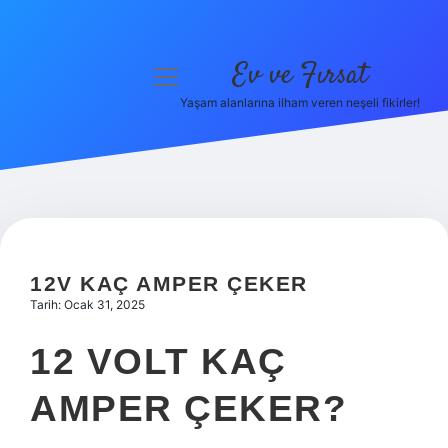
Ev ve Fırsat
menüyü
aç
Yaşam alanlarına ilham veren neşeli fikirler!
Anasayfa
Gizlilik Politikası
Yasal Uyarı
Hakkımızda
12V KAÇ AMPER ÇEKER
Tarih: Ocak 31, 2025
12 VOLT KAÇ
AMPER ÇEKER?