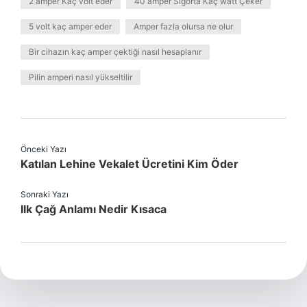
2 amper Kaç volt eder
40 amper Sigorta Kaç watt Çeker
5 volt kaç amper eder
Amper fazla olursa ne olur
Bir cihazın kaç amper çektiği nasıl hesaplanır
Pilin amperi nasıl yükseltilir
Önceki Yazı
Katılan Lehine Vekalet Ücretini Kim Öder
Sonraki Yazı
Ilk Çağ Anlamı Nedir Kısaca