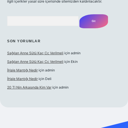
ilgili içerikler yasal süre içerisinde sitemizden kaldırılacaktır.
Arama
SON YORUMLAR
Sağılan Anne Sütü Kaç Cc Verilmeli
için
admin
Sağılan Anne Sütü Kaç Cc Verilmeli
için
Ekin
İHale Mantığı Nedir
için
admin
İHale Mantığı Nedir
için
Deli
20 Tl Nin Arkasında Kim Var
için
admin
ps://ilbet.online/
vdcasino giriş
vdcasino giriş
https://www.be