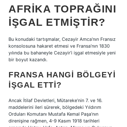
AFRIKA TOPRAĞINI
IŞGAL ETMIŞTIR?
Bu konudaki tartışmalar, Cezayir Amca’nın Fransız
konsolosuna hakaret etmesi ve Fransa’nın 1830
yılında bu bahaneyle Cezayir’i işgal etmesiyle yeni
bir boyut kazandı.
FRANSA HANGI BÖLGEYI
IŞGAL ETTI?
Ancak İtilaf Devletleri, Mütareke’nin 7. ve 16.
maddelerini ileri sürerek, bölgedeki Yıldırım
Orduları Komutanı Mustafa Kemal Paşa’nın
direnişine rağmen, 4-9 Kasım 1918 tarihleri ​​