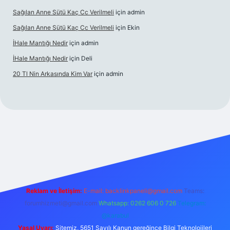
Sağılan Anne Sütü Kaç Cc Verilmeli
için
admin
Sağılan Anne Sütü Kaç Cc Verilmeli
için
Ekin
İHale Mantığı Nedir
için
admin
İHale Mantığı Nedir
için
Deli
20 Tl Nin Arkasında Kim Var
için
admin
://ilbet.online/
vdcasino giriş
vdcasino giriş
https://www.bete
Reklam ve İletişim:
E-mail:
backlinkpaneli@gmail.com
Teams:
forumhizmeti@gmail.com
Whatsapp: 0262 606 0 726
Telegram:
@karabul
Yasal Uyarı:
Sitemiz, 5651 Sayılı Kanun gereğince Bilgi Teknolojileri