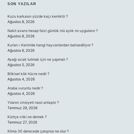
SIDEBAR
SON YAZILAR
Kuzu karkasın yüzde kaçı kemiktir ?
Ağustos 8, 2026
Nakit avans hesap faizi günlük mü aylık mı uygulanır ?
Ağustos 8, 2026
Kur’an-ı Kerim’de hangi hayvanlardan bahsediliyor ?
Ağustos 6, 2026
Ayağı sıcak tutmak için ne yapmalı ?
Ağustos 5, 2026
Bitkisel kök hücre nedir ?
Ağustos 4, 2026
Araba vuruntu nedir ?
Ağustos 4, 2026
Yılanın cinsiyeti nasıl anlaşılır ?
Temmuz 29, 2026
Kürtçe cıtki ne demek ?
Temmuz 27, 2026
Klima 30 derecede çalışırsa ne olur ?