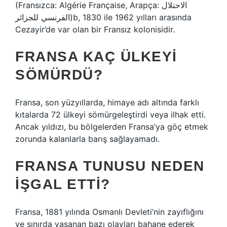
(Fransızca: Algérie Française, Arapça: الاحتلال
الفرنسي للجزائر)b, 1830 ile 1962 yılları arasında
Cezayir’de var olan bir Fransız kolonisidir.
FRANSA KAÇ ÜLKEYI
SÖMÜRDÜ?
Fransa, son yüzyıllarda, himaye adı altında farklı
kıtalarda 72 ülkeyi sömürgeleştirdi veya ilhak etti.
Ancak yıldızı, bu bölgelerden Fransa’ya göç etmek
zorunda kalanlarla barış sağlayamadı.
FRANSA TUNUSU NEDEN
IŞGAL ETTI?
Fransa, 1881 yılında Osmanlı Devleti’nin zayıflığını
ve sınırda yaşanan bazı olayları bahane ederek