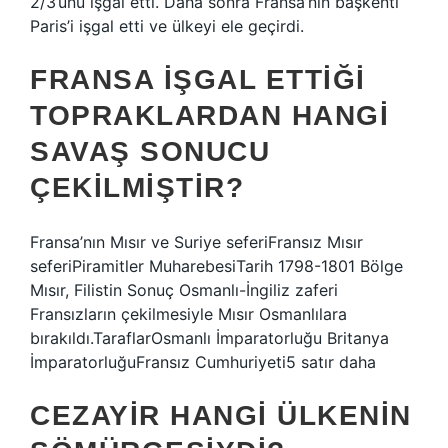
2/3’ünü işgal etti. Daha sonra Fransa’nın başkenti
Paris’i işgal etti ve ülkeyi ele geçirdi.
FRANSA IŞGAL ETTIĞI
TOPRAKLARDAN HANGI
SAVAŞ SONUCU
ÇEKILMIŞTIR?
Fransa’nın Mısır ve Suriye seferiFransız Mısır
seferiPiramitler MuharebesiTarih 1798-1801 Bölge
Mısır, Filistin Sonuç Osmanlı-İngiliz zaferi
Fransızların çekilmesiyle Mısır Osmanlılara
bırakıldı.TaraflarOsmanlı İmparatorluğu Britanya
İmparatorluğuFransız Cumhuriyeti5 satır daha
CEZAYIR HANGI ÜLKENIN