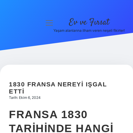
Ev ve Fırsat
menüyü
aç
Yaşam alanlarına ilham veren neşeli fikirler!
Anasayfa
Gizlilik Politikası
Yasal Uyarı
Hakkımızda
1830 FRANSA NEREYI IŞGAL
ETTI
Tarih: Ekim 6, 2024
FRANSA 1830
TARIHINDE HANGI