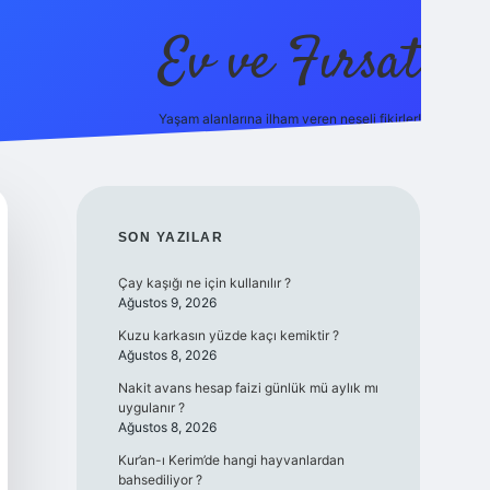
Ev ve Fırsat
Yaşam alanlarına ilham veren neşeli fikirler!
dcasino giriş
vdcasino giriş
https://www.betexper.xyz/
SIDEBAR
SON YAZILAR
Çay kaşığı ne için kullanılır ?
Ağustos 9, 2026
Kuzu karkasın yüzde kaçı kemiktir ?
Ağustos 8, 2026
Nakit avans hesap faizi günlük mü aylık mı
uygulanır ?
Ağustos 8, 2026
Kur’an-ı Kerim’de hangi hayvanlardan
bahsediliyor ?