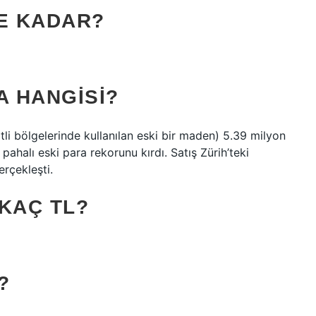
NE KADAR?
A HANGISI?
itli bölgelerinde kullanılan eski bir maden) 5.39 milyon
 pahalı eski para rekorunu kırdı. Satış Zürih’teki
rçekleşti.
 KAÇ TL?
?