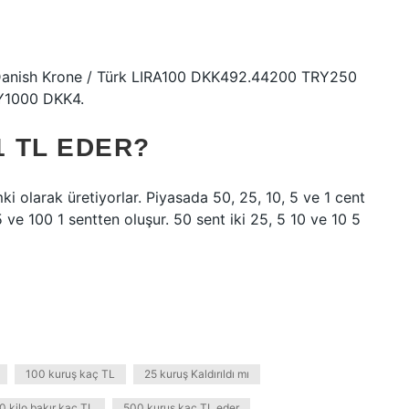
 Danish Krone / Türk LIRA100 DKK492.44200 TRY250
Y1000 DKK4.
1 TL EDER?
i olarak üretiyorlar. Piyasada 50, 25, 10, 5 ve 1 cent
0 5 ve 100 1 sentten oluşur. 50 sent iki 25, 5 10 ve 10 5
100 kuruş kaç TL
25 kuruş Kaldırıldı mı
0 kilo bakır kaç TL
500 kuruş kaç TL eder