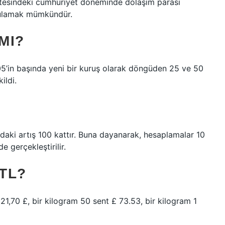
itesindeki cumhuriyet döneminde dolaşım parası
rulamak mümkündür.
MI?
’in başında yeni bir kuruş olarak döngüden 25 ve 50
ildi.
sındaki artış 100 kattır. Buna dayanarak, hesaplamalar 10
 gerçekleştirilir.
 TL?
1,70 £, bir kilogram 50 sent £ 73.53, bir kilogram 1