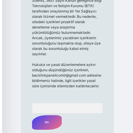
Sitemiz, 5651 Sayılı Kanun gereğince Bilgi
Teknolojileri ve İletişim Kurumu (BTK)
tarafından onaylanmış bir Yer Sağlayıcı
olarak hizmet vermektedir. Bu nedenle,
sitedeki içerikleri proaktif olarak
denetleme veya araştırma
yükümlülüğümüz bulunmamaktadır.
Ancak, üyelerimiz yazdıkları içeriklerin
sorumluluğunu taşımakta olup, siteye üye
olarak bu sorumluluğu kabul etmiş
sayılırlar.
Hukuka ve yasal düzenlemelere aykırı
olduğunu düşündüğünüz içerikleri,
backlinkpanelicomtr@gmail.com
adresine
bildirmeniz halinde, ilgili içerikler yasal
süre içerisinde sitemizden kaldırılacaktır.
Arama