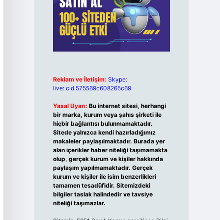
Reklam ve İletişim:
Skype:
live:.cid.575569c608265c69
Yasal Uyarı:
Bu internet sitesi, herhangi
bir marka, kurum veya şahıs şirketi ile
hiçbir bağlantısı bulunmamaktadır.
Sitede yalnızca kendi hazırladığımız
makaleler paylaşılmaktadır. Burada yer
alan içerikler haber niteliği taşımamakta
olup, gerçek kurum ve kişiler hakkında
paylaşım yapılmamaktadır. Gerçek
kurum ve kişiler ile isim benzerlikleri
tamamen tesadüfidir. Sitemizdeki
bilgiler taslak halindedir ve tavsiye
niteliği taşımazlar.