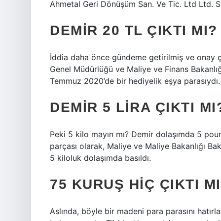
Ahmetal Geri Dönüşüm San. Ve Tic. Ltd Ltd. Sch
DEMIR 20 TL ÇIKTI MI?
İddia daha önce gündeme getirilmiş ve onay çi
Genel Müdürlüğü ve Maliye ve Finans Bakanlığı
Temmuz 2020’de bir hediyelik eşya parasıydı.
DEMIR 5 LIRA ÇIKTI MI
Peki 5 kilo mayın mı? Demir dolaşımda 5 poun
parçası olarak, Maliye ve Maliye Bakanlığı B
5 kiloluk dolaşımda basıldı.
75 KURUŞ HIÇ ÇIKTI M
Aslında, böyle bir madeni para parasını hatı