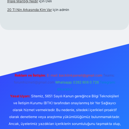
İHale Mantığı Nedir
için
Deli
20 Tl Nin Arkasında Kim Var
için
admin
://ilbet.online/
vdcasino giriş
vdcasino giriş
https://www.bete
Reklam ve İletişim:
E-mail:
backlinkpaneli@gmail.com
Teams:
forumhizmeti@gmail.com
Whatsapp: 0262 606 0 726
Telegram:
@karabul
Yasal Uyarı:
Sitemiz, 5651 Sayılı Kanun gereğince Bilgi Teknolojileri
ve İletişim Kurumu (BTK) tarafından onaylanmış bir Yer Sağlayıcı
olarak hizmet vermektedir. Bu nedenle, sitedeki içerikleri proaktif
olarak denetleme veya araştırma yükümlülüğümüz bulunmamaktadır.
Ancak, üyelerimiz yazdıkları içeriklerin sorumluluğunu taşımakta olup,