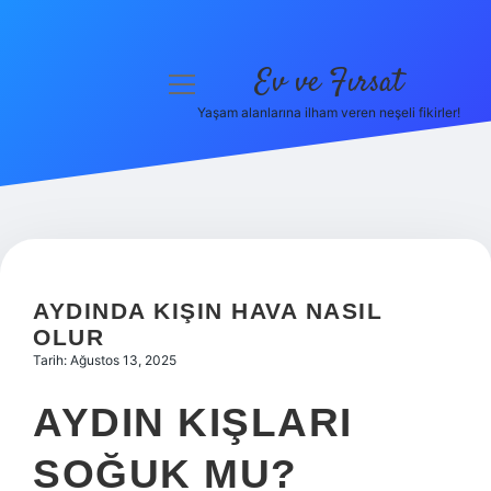
Ev ve Fırsat
menüyü
aç
Yaşam alanlarına ilham veren neşeli fikirler!
Anasayfa
Gizlilik Politikası
Yasal Uyarı
Hakkımızda
AYDINDA KIŞIN HAVA NASIL
OLUR
Tarih: Ağustos 13, 2025
AYDIN KIŞLARI
SOĞUK MU?