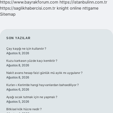
https://www.bayrakforum.com
https://istanbulinn.com.tr
https://saglikhabercisi.com.tr
knight online
nttgame
Sitemap
SIDEBAR
SON YAZILAR
Çay kaşığı ne için kullanılır ?
Ağustos 9, 2026
Kuzu karkasın yüzde kaçı kemiktir ?
Ağustos 8, 2026
Nakit avans hesap faizi günlük mü aylık mı uygulanır ?
Ağustos 8, 2026
Kur’an-ı Kerim’de hangi hayvanlardan bahsediliyor ?
Ağustos 6, 2026
Ayağı sıcak tutmak için ne yapmalı ?
Ağustos 5, 2026
Bitkisel kök hücre nedir ?