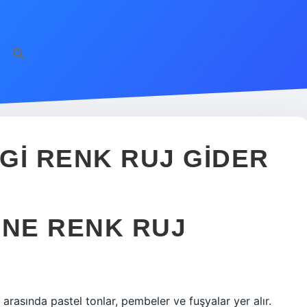
https://ilbet.online/
v
GI RENK RUJ GIDER
 NE RENK RUJ
er arasında pastel tonlar, pembeler ve fuşyalar yer alır.