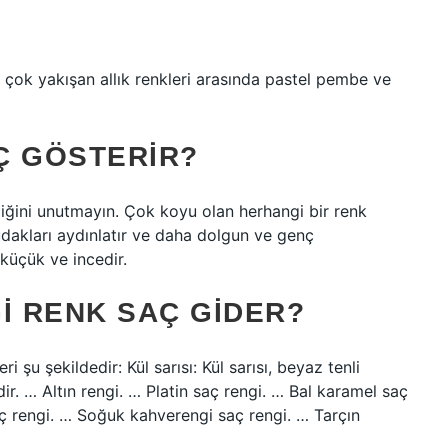
 çok yakışan allık renkleri arasında pastel pembe ve
Ç GÖSTERIR?
diğini unutmayın. Çok koyu olan herhangi bir renk
dudakları aydınlatır ve daha dolgun ve genç
küçük ve incedir.
I RENK SAÇ GIDER?
 şu şekildedir: Kül sarısı: Kül sarısı, beyaz tenli
ir. … Altın rengi. … Platin saç rengi. … Bal karamel saç
ç rengi. … Soğuk kahverengi saç rengi. … Tarçın