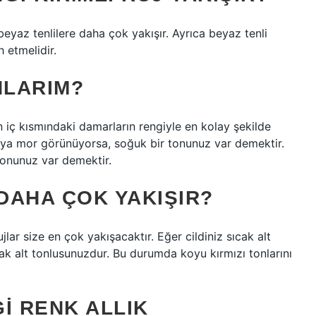
, beyaz tenlilere daha çok yakışır. Ayrıca beyaz tenli
h etmelidir.
NLARIM?
zin iç kısmındaki damarların rengiyle en kolay şekilde
 veya mor görünüyorsa, soğuk bir tonunuz var demektir.
 tonunuz var demektir.
 DAHA ÇOK YAKIŞIR?
ujlar size en çok yakışacaktır. Eğer cildiniz sıcak alt
cak alt tonlusunuzdur. Bu durumda koyu kırmızı tonlarını
I RENK ALLIK