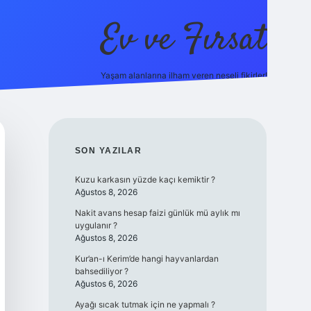
Ev ve Fırsat
Yaşam alanlarına ilham veren neşeli fikirler!
dcasino giriş
vdcasino giriş
https://www.betexper.xyz/
SIDEBAR
SON YAZILAR
Kuzu karkasın yüzde kaçı kemiktir ?
Ağustos 8, 2026
Nakit avans hesap faizi günlük mü aylık mı
uygulanır ?
Ağustos 8, 2026
Kur’an-ı Kerim’de hangi hayvanlardan
bahsediliyor ?
Ağustos 6, 2026
Ayağı sıcak tutmak için ne yapmalı ?