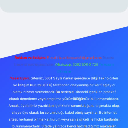
yz/
Reklam ve İletişim:
E-mail:
backlinkpaneli@gmail.com
Teams:
forumhizmeti@gmail.com
Whatsapp: 0262 606 0 726
Telegram:
@karabul
Yasal Uyarı:
Sitemiz, 5651 Sayılı Kanun gereğince Bilgi Teknolojileri
ve İletişim Kurumu (BTK) tarafından onaylanmış bir Yer Sağlayıcı
olarak hizmet vermektedir. Bu nedenle, sitedeki içerikleri proaktif
olarak denetleme veya araştırma yükümlülüğümüz bulunmamaktadır.
Ancak, üyelerimiz yazdıkları içeriklerin sorumluluğunu taşımakta olup,
siteye üye olarak bu sorumluluğu kabul etmiş sayılırlar. Bu internet
sitesi, herhangi bir marka, kurum veya şahıs şirketi ile hiçbir bağlantısı
bulunmamaktadır. Sitede yalnızca kendi hazırladığımız makaleler