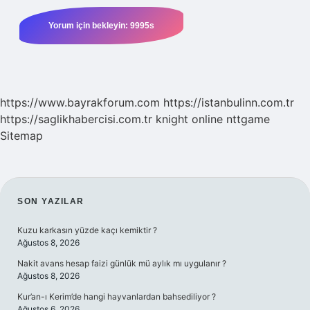
https://www.bayrakforum.com
https://istanbulinn.com.tr
https://saglikhabercisi.com.tr
knight online
nttgame
Sitemap
SIDEBAR
SON YAZILAR
Kuzu karkasın yüzde kaçı kemiktir ?
Ağustos 8, 2026
Nakit avans hesap faizi günlük mü aylık mı uygulanır ?
Ağustos 8, 2026
Kur’an-ı Kerim’de hangi hayvanlardan bahsediliyor ?
Ağustos 6, 2026