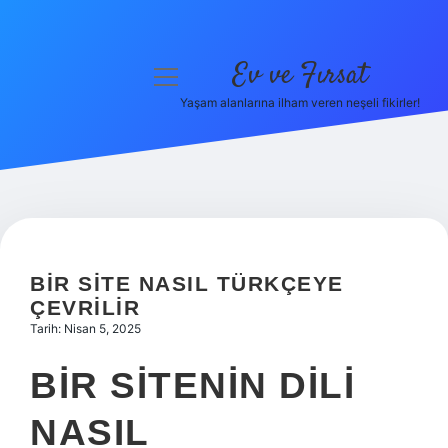
Ev ve Fırsat
menüyü
aç
Yaşam alanlarına ilham veren neşeli fikirler!
Anasayfa
Gizlilik Politikası
Yasal Uyarı
Hakkımızda
BIR SITE NASIL TÜRKÇEYE
ÇEVRILIR
Tarih: Nisan 5, 2025
BIR SITENIN DILI
NASIL