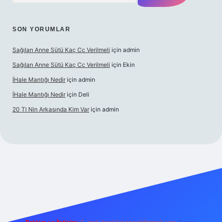
SON YORUMLAR
Sağılan Anne Sütü Kaç Cc Verilmeli
için
admin
Sağılan Anne Sütü Kaç Cc Verilmeli
için
Ekin
İHale Mantığı Nedir
için
admin
İHale Mantığı Nedir
için
Deli
20 Tl Nin Arkasında Kim Var
için
admin
s://ilbet.online/
vdcasino giriş
vdcasino giriş
https://www.bet