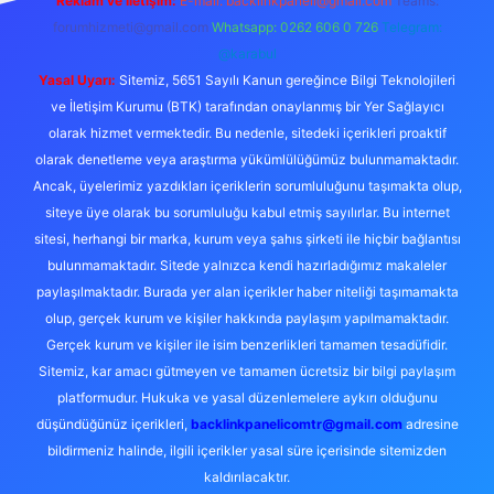
Reklam ve İletişim:
E-mail:
backlinkpaneli@gmail.com
Teams:
forumhizmeti@gmail.com
Whatsapp: 0262 606 0 726
Telegram:
@karabul
Yasal Uyarı:
Sitemiz, 5651 Sayılı Kanun gereğince Bilgi Teknolojileri
ve İletişim Kurumu (BTK) tarafından onaylanmış bir Yer Sağlayıcı
olarak hizmet vermektedir. Bu nedenle, sitedeki içerikleri proaktif
olarak denetleme veya araştırma yükümlülüğümüz bulunmamaktadır.
Ancak, üyelerimiz yazdıkları içeriklerin sorumluluğunu taşımakta olup,
siteye üye olarak bu sorumluluğu kabul etmiş sayılırlar. Bu internet
sitesi, herhangi bir marka, kurum veya şahıs şirketi ile hiçbir bağlantısı
bulunmamaktadır. Sitede yalnızca kendi hazırladığımız makaleler
paylaşılmaktadır. Burada yer alan içerikler haber niteliği taşımamakta
olup, gerçek kurum ve kişiler hakkında paylaşım yapılmamaktadır.
Gerçek kurum ve kişiler ile isim benzerlikleri tamamen tesadüfidir.
Sitemiz, kar amacı gütmeyen ve tamamen ücretsiz bir bilgi paylaşım
platformudur. Hukuka ve yasal düzenlemelere aykırı olduğunu
düşündüğünüz içerikleri,
backlinkpanelicomtr@gmail.com
adresine
bildirmeniz halinde, ilgili içerikler yasal süre içerisinde sitemizden
kaldırılacaktır.