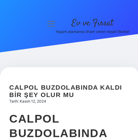
Ev ve Fırsat
menüyü
aç
Yaşam alanlarına ilham veren neşeli fikirler!
Anasayfa
Gizlilik Politikası
Yasal Uyarı
Hakkımızda
CALPOL BUZDOLABINDA KALDI
BIR ŞEY OLUR MU
Tarih: Kasım 12, 2024
CALPOL
BUZDOLABINDA