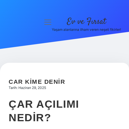
Ev ve Fırsat
menüyü
aç
Yaşam alanlarına ilham veren neşeli fikirler!
Anasayfa
Gizlilik Politikası
Yasal Uyarı
Hakkımızda
CAR KIME DENIR
Tarih: Haziran 29, 2025
ÇAR AÇILIMI
NEDIR?