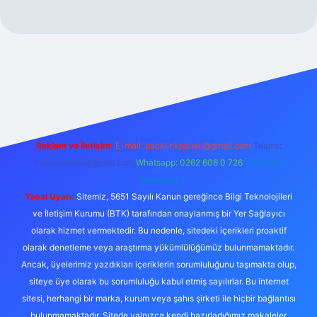
ps://www.betexper.xyz/
Reklam ve İletişim:
E-mail:
backlinkpaneli@gmail.com
Teams:
forumhizmeti@gmail.com
Whatsapp: 0262 606 0 726
Telegram:
@karabul
Yasal Uyarı:
Sitemiz, 5651 Sayılı Kanun gereğince Bilgi Teknolojileri
ve İletişim Kurumu (BTK) tarafından onaylanmış bir Yer Sağlayıcı
olarak hizmet vermektedir. Bu nedenle, sitedeki içerikleri proaktif
olarak denetleme veya araştırma yükümlülüğümüz bulunmamaktadır.
Ancak, üyelerimiz yazdıkları içeriklerin sorumluluğunu taşımakta olup,
siteye üye olarak bu sorumluluğu kabul etmiş sayılırlar. Bu internet
sitesi, herhangi bir marka, kurum veya şahıs şirketi ile hiçbir bağlantısı
bulunmamaktadır. Sitede yalnızca kendi hazırladığımız makaleler