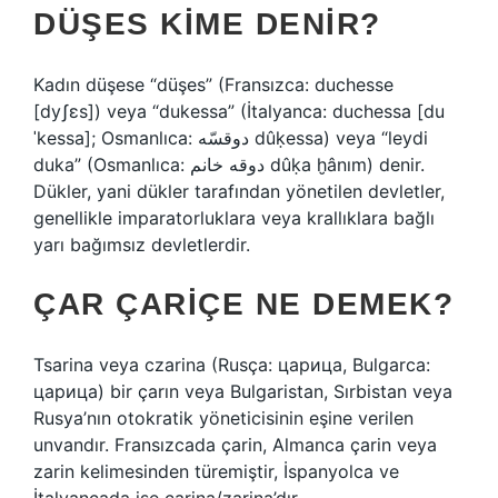
DÜŞES KIME DENIR?
Kadın düşese “düşes” (Fransızca: duchesse
[dyʃɛs]) veya “dukessa” (İtalyanca: duchessa [du
ˈkessa]; Osmanlıca: دوقسّه dûḳessa) veya “leydi
duka” (Osmanlıca: دوقه خانم dûḳa ḫânım) denir.
Dükler, yani dükler tarafından yönetilen devletler,
genellikle imparatorluklara veya krallıklara bağlı
yarı bağımsız devletlerdir.
ÇAR ÇARIÇE NE DEMEK?
Tsarina veya czarina (Rusça: царица, Bulgarca:
царица) bir çarın veya Bulgaristan, Sırbistan veya
Rusya’nın otokratik yöneticisinin eşine verilen
unvandır. Fransızcada çarin, Almanca çarin veya
zarin kelimesinden türemiştir, İspanyolca ve