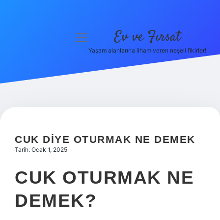
Ev ve Fırsat
menüyü
aç
Yaşam alanlarına ilham veren neşeli fikirler!
Anasayfa
Gizlilik Politikası
Yasal Uyarı
Hakkımızda
CUK DIYE OTURMAK NE DEMEK
Tarih: Ocak 1, 2025
CUK OTURMAK NE
DEMEK?