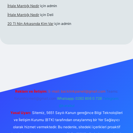
İHale Mantığı Nedir
için
admin
İHale Mantığı Nedir
için
Deli
20 Tl Nin Arkasında Kim Var
için
admin
ttps://www.betexper.xyz/
Reklam ve İletişim:
E-mail:
backlinkpaneli@gmail.com
Teams:
forumhizmeti@gmail.com
Whatsapp: 0262 606 0 726
Telegram:
@karabul
Yasal Uyarı:
Sitemiz, 5651 Sayılı Kanun gereğince Bilgi Teknolojileri
ve İletişim Kurumu (BTK) tarafından onaylanmış bir Yer Sağlayıcı
olarak hizmet vermektedir. Bu nedenle, sitedeki içerikleri proaktif