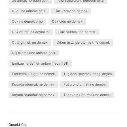
35 atmak nereden gelir
Ana Baba Günü nereden çıktı
Cucu ne anlama gelir
Çük kadar ne demek
Cuk ne demek argo
Cuk oldu ne demek
Cuk oturdu bir deyim mi
Cuk oturmak ne demek
Çüte gitmek ne demek
Diken üstünde oturmak ne demek
Diş bilemek ne anlama gelir
Erotizm ne demek anlamı nedir TDK
Eteklerim tutuştu ne demek
Hiç konuşmamak hangi deyim
Kucağa oturmak ne demek
Put gibi oturmak ne demek
Rayına oturacak ne demek
Tüneyerek oturmak ne demek
Önceki Yazı