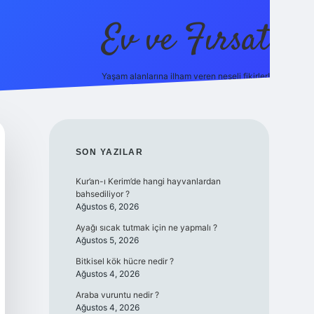
Ev ve Fırsat
Yaşam alanlarına ilham veren neşeli fikirler!
vdcasino giriş
vdcasino giriş
https://www.betexper.xyz/
SIDEBAR
SON YAZILAR
Kur’an-ı Kerim’de hangi hayvanlardan
bahsediliyor ?
Ağustos 6, 2026
Ayağı sıcak tutmak için ne yapmalı ?
Ağustos 5, 2026
Bitkisel kök hücre nedir ?
Ağustos 4, 2026
Araba vuruntu nedir ?
Ağustos 4, 2026