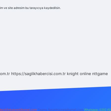
m ve site adresim bu tarayıcıya kaydedilsin.
com.tr
https://saglikhabercisi.com.tr
knight online
nttgame
backlinkpaneli@gmail.com
Teams:
forumhizmeti@gmail.com
Whatsapp: 0262 60