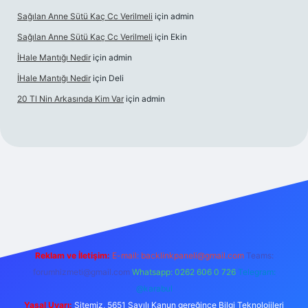
Sağılan Anne Sütü Kaç Cc Verilmeli
için
admin
Sağılan Anne Sütü Kaç Cc Verilmeli
için
Ekin
İHale Mantığı Nedir
için
admin
İHale Mantığı Nedir
için
Deli
20 Tl Nin Arkasında Kim Var
için
admin
://www.betexper.xyz/
Reklam ve İletişim:
E-mail:
backlinkpaneli@gmail.com
Teams:
forumhizmeti@gmail.com
Whatsapp: 0262 606 0 726
Telegram:
@karabul
Yasal Uyarı:
Sitemiz, 5651 Sayılı Kanun gereğince Bilgi Teknolojileri