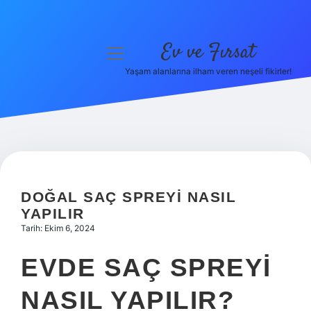
Ev ve Fırsat
menüyü
aç
Yaşam alanlarına ilham veren neşeli fikirler!
Anasayfa
Gizlilik Politikası
Yasal Uyarı
Hakkımızda
DOĞAL SAÇ SPREYI NASIL
YAPILIR
Tarih: Ekim 6, 2024
EVDE SAÇ SPREYI
NASIL YAPILIR?