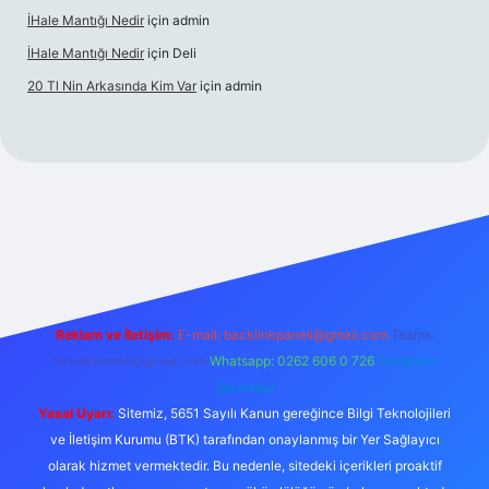
İHale Mantığı Nedir
için
admin
İHale Mantığı Nedir
için
Deli
20 Tl Nin Arkasında Kim Var
için
admin
z/
Reklam ve İletişim:
E-mail:
backlinkpaneli@gmail.com
Teams:
forumhizmeti@gmail.com
Whatsapp: 0262 606 0 726
Telegram:
@karabul
Yasal Uyarı:
Sitemiz, 5651 Sayılı Kanun gereğince Bilgi Teknolojileri
ve İletişim Kurumu (BTK) tarafından onaylanmış bir Yer Sağlayıcı
olarak hizmet vermektedir. Bu nedenle, sitedeki içerikleri proaktif