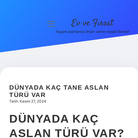
Ev ve Fırsat
menüyü
aç
Yaşam alanlarına ilham veren neşeli fikirler!
Anasayfa
Gizlilik Politikası
Yasal Uyarı
Hakkımızda
DÜNYADA KAÇ TANE ASLAN
TÜRÜ VAR
Tarih: Kasım 27, 2024
DÜNYADA KAÇ
ASLAN TÜRÜ VAR?