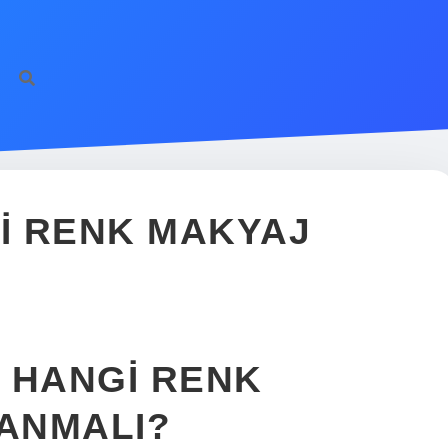
ht
I RENK MAKYAJ
 HANGI RENK
ANMALI?