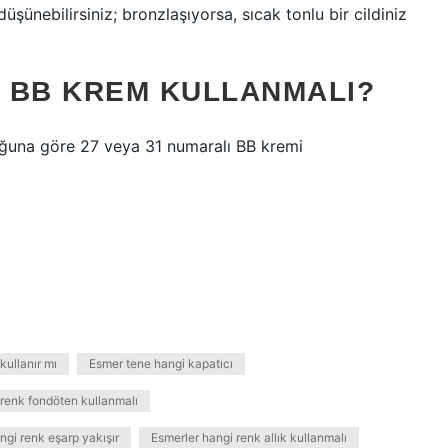
üşünebilirsiniz; bronzlaşıyorsa, sıcak tonlu bir cildiniz
 BB KREM KULLANMALI?
uğuna göre 27 veya 31 numaralı BB kremi
kullanır mı
Esmer tene hangi kapatıcı
 renk fondöten kullanmalı
gi renk eşarp yakışır
Esmerler hangi renk allık kullanmalı