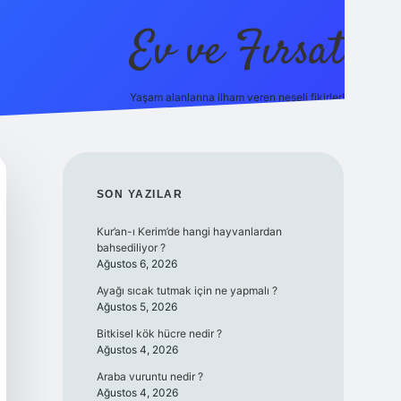
Ev ve Fırsat
Yaşam alanlarına ilham veren neşeli fikirler!
tps://ilbet.online/
vdcasino giriş
vdcasino giriş
https://www.b
SIDEBAR
SON YAZILAR
Kur’an-ı Kerim’de hangi hayvanlardan
bahsediliyor ?
Ağustos 6, 2026
Ayağı sıcak tutmak için ne yapmalı ?
Ağustos 5, 2026
Bitkisel kök hücre nedir ?
Ağustos 4, 2026
Araba vuruntu nedir ?
Ağustos 4, 2026