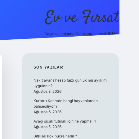
Ev ve Fırsat
Yaşam alanlarına ilham veren neşeli fikirler!
ttps://ilbet.online/
vdcasino giriş
vdcasino giriş
https://www.b
SIDEBAR
SON YAZILAR
Nakit avans hesap faizi günlük mü aylık mı
uygulanır ?
Ağustos 8, 2026
Kur’an-ı Kerim’de hangi hayvanlardan
bahsediliyor ?
Ağustos 6, 2026
Ayağı sıcak tutmak için ne yapmalı ?
Ağustos 5, 2026
Bitkisel kök hücre nedir ?