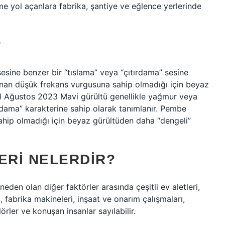
ime yol açanlara fabrika, şantiye ve eğlence yerlerinde
?
esine benzer bir “tıslama” veya “çıtırdama” sesine
unan düşük frekans vurgusuna sahip olmadığı için beyaz
. 1 Ağustos 2023 Mavi gürültü genellikle yağmur veya
ırdama” karakterine sahip olarak tanımlanır. Pembe
hip olmadığı için beyaz gürültüden daha “dengeli”
RI NELERDIR?
e neden olan diğer faktörler arasında çeşitli ev aletleri,
i, fabrika makineleri, inşaat ve onarım çalışmaları,
örler ve konuşan insanlar sayılabilir.