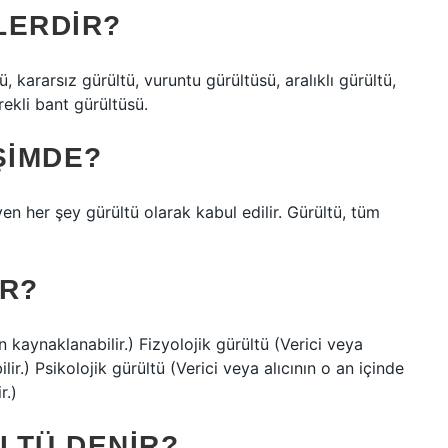
LERDIR?
tü, kararsız gürültü, vuruntu gürültüsü, aralıklı gürültü,
rekli bant gürültüsü.
ŞIMDE?
yen her şey gürültü olarak kabul edilir. Gürültü, tüm
IR?
n kaynaklanabilir.) Fizyolojik gürültü (Verici veya
lir.) Psikolojik gürültü (Verici veya alıcının o an içinde
r.)
LTÜ DENIR?