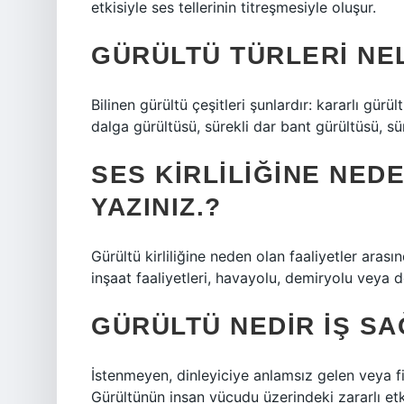
etkisiyle ses tellerinin titreşmesiyle oluşur.
GÜRÜLTÜ TÜRLERI NE
Bilinen gürültü çeşitleri şunlardır: kararlı gürül
dalga gürültüsü, sürekli dar bant gürültüsü, sü
SES KIRLILIĞINE NEDE
YAZINIZ.?
Gürültü kirliliğine neden olan faaliyetler arasınd
inşaat faaliyetleri, havayolu, demiryolu veya d
GÜRÜLTÜ NEDIR IŞ SA
İstenmeyen, dinleyiciye anlamsız gelen veya fiz
Gürültünün insan vücudu üzerindeki zararlı etki