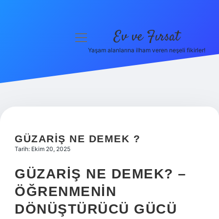
Ev ve Fırsat
menüyü
aç
Yaşam alanlarına ilham veren neşeli fikirler!
Anasayfa
Gizlilik Politikası
Yasal Uyarı
Hakkımızda
GÜZARIŞ NE DEMEK ?
Tarih: Ekim 20, 2025
GÜZARIŞ NE DEMEK? –
ÖĞRENMENIN
DÖNÜŞTÜRÜCÜ GÜCÜ