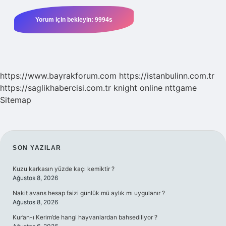
https://www.bayrakforum.com
https://istanbulinn.com.tr
https://saglikhabercisi.com.tr
knight online
nttgame
Sitemap
SIDEBAR
SON YAZILAR
Kuzu karkasın yüzde kaçı kemiktir ?
Ağustos 8, 2026
Nakit avans hesap faizi günlük mü aylık mı uygulanır ?
Ağustos 8, 2026
Kur’an-ı Kerim’de hangi hayvanlardan bahsediliyor ?