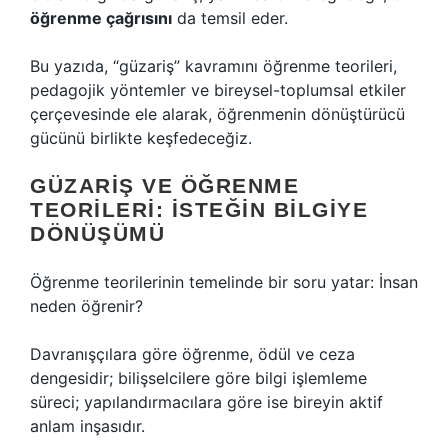
öğrenme çağrısını
da temsil eder.
Bu yazıda, “güzariş” kavramını öğrenme teorileri,
pedagojik yöntemler ve bireysel-toplumsal etkiler
çerçevesinde ele alarak, öğrenmenin dönüştürücü
gücünü birlikte keşfedeceğiz.
GÜZARIŞ VE ÖĞRENME
TEORILERI: İSTEĞIN BILGIYE
DÖNÜŞÜMÜ
Öğrenme teorilerinin temelinde bir soru yatar: İnsan
neden öğrenir?
Davranışçılara göre öğrenme, ödül ve ceza
dengesidir; bilişselcilere göre bilgi işlemleme
süreci; yapılandırmacılara göre ise bireyin aktif
anlam inşasıdır.