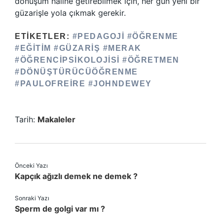
dönüşüm hâline getirebilmek için, her gün yeni bir
güzarişle yola çıkmak gerekir.
ETIKETLER:
#PEDAGOJI #ÖĞRENME
#EĞITIM #GÜZARIŞ #MERAK
#ÖĞRENCIPSIKOLOJISI #ÖĞRETMEN
#DÖNÜŞTÜRÜCÜÖĞRENME
#PAULOFREIRE #JOHNDEWEY
Tarih:
Makaleler
Önceki Yazı
Kapçık ağızlı demek ne demek ?
Sonraki Yazı
Sperm de golgi var mı ?