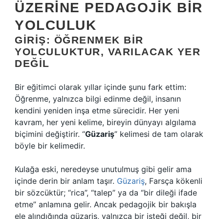
ÜZERINE PEDAGOJIK BIR
YOLCULUK
GIRIŞ: ÖĞRENMEK BIR
YOLCULUKTUR, VARILACAK YER
DEĞIL
Bir eğitimci olarak yıllar içinde şunu fark ettim:
Öğrenme, yalnızca bilgi edinme değil, insanın
kendini yeniden inşa etme sürecidir. Her yeni
kavram, her yeni kelime, bireyin dünyayı algılama
biçimini değiştirir. “
Güzariş
” kelimesi de tam olarak
böyle bir kelimedir.
Kulağa eski, neredeyse unutulmuş gibi gelir ama
içinde derin bir anlam taşır.
Güzariş
, Farsça kökenli
bir sözcüktür; “rica”, “talep” ya da “bir dileği ifade
etme” anlamına gelir. Ancak pedagojik bir bakışla
ele alındığında güzariş, yalnızca bir isteği değil, bir