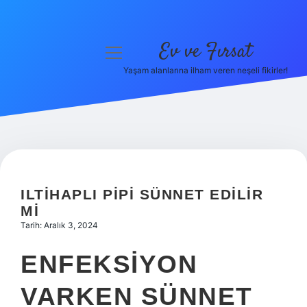
Ev ve Fırsat
menüyü
aç
Yaşam alanlarına ilham veren neşeli fikirler!
Anasayfa
Gizlilik Politikası
Yasal Uyarı
Hakkımızda
ILTIHAPLI PIPI SÜNNET EDILIR
MI
Tarih: Aralık 3, 2024
ENFEKSIYON
VARKEN SÜNNET