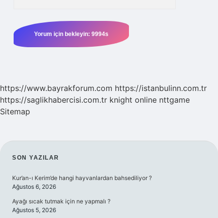
https://www.bayrakforum.com
https://istanbulinn.com.tr
https://saglikhabercisi.com.tr
knight online
nttgame
Sitemap
SIDEBAR
SON YAZILAR
Kur’an-ı Kerim’de hangi hayvanlardan bahsediliyor ?
Ağustos 6, 2026
Ayağı sıcak tutmak için ne yapmalı ?
Ağustos 5, 2026