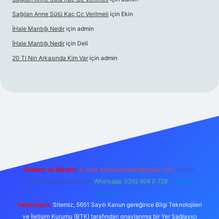
Sağılan Anne Sütü Kaç Cc Verilmeli
için
Ekin
İHale Mantığı Nedir
için
admin
İHale Mantığı Nedir
için
Deli
20 Tl Nin Arkasında Kim Var
için
admin
s://www.betexper.xyz/
Reklam ve İletişim:
E-mail:
backlinkpaneli@gmail.com
Teams:
forumhizmeti@gmail.com
Whatsapp: 0262 606 0 726
Telegram:
@karabul
Yasal Uyarı:
Sitemiz, 5651 Sayılı Kanun gereğince Bilgi Teknolojileri
ve İletişim Kurumu (BTK) tarafından onaylanmış bir Yer Sağlayıcı