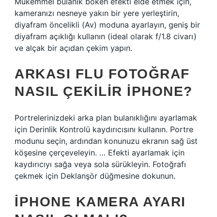
Mükemmel bulanık bokeh efekti elde etmek için,
kameranızı nesneye yakın bir yere yerleştirin,
diyafram öncelikli (Av) moduna ayarlayın, geniş bir
diyafram açıklığı kullanın (ideal olarak f/1.8 civarı)
ve alçak bir açıdan çekim yapın.
ARKASI FLU FOTOĞRAF
NASIL ÇEKILIR IPHONE?
Portrelerinizdeki arka plan bulanıklığını ayarlamak
için Derinlik Kontrolü kaydırıcısını kullanın. Portre
modunu seçin, ardından konunuzu ekranın sağ üst
köşesine çerçeveleyin. … Efekti ayarlamak için
kaydırıcıyı sağa veya sola sürükleyin. Fotoğrafı
çekmek için Deklanşör düğmesine dokunun.
IPHONE KAMERA AYARI