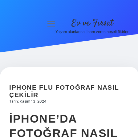
Ev ve Fırsat
menüyü
aç
Yaşam alanlarına ilham veren neşeli fikirler!
Anasayfa
Gizlilik Politikası
Yasal Uyarı
Hakkımızda
IPHONE FLU FOTOĞRAF NASIL
ÇEKILIR
Tarih: Kasım 13, 2024
IPHONE’DA
FOTOĞRAF NASIL