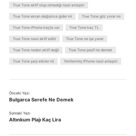
True Tone aktif olup olmadığı nasıl anlaşılır
True Tone ekran değişince gider mi
True Tone göz yorar mı
True Tone iPhone kaçta var
True Tone kaç TL
True Tone nasıl aktif edilir
True Tone ne işe yarar
True Tone neden aktif değil
True Tone pasif ne demek
True Tone şarjı etkiler mi
Yenilenmiş iPhone nasıl anlaşılır
Önceki Yazı
Bulgarca Serefe Ne Demek
Sonraki Yazı
Altınkum Plajı Kaç Lira