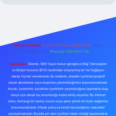
ps://www.betexper.xyz/
Reklam ve İletişim:
E-mail:
backlinkpaneli@gmail.com
Teams:
forumhizmeti@gmail.com
Whatsapp: 0262 606 0 726
Telegram:
@karabul
Yasal Uyarı:
Sitemiz, 5651 Sayılı Kanun gereğince Bilgi Teknolojileri
ve İletişim Kurumu (BTK) tarafından onaylanmış bir Yer Sağlayıcı
olarak hizmet vermektedir. Bu nedenle, sitedeki içerikleri proaktif
olarak denetleme veya araştırma yükümlülüğümüz bulunmamaktadır.
Ancak, üyelerimiz yazdıkları içeriklerin sorumluluğunu taşımakta olup,
siteye üye olarak bu sorumluluğu kabul etmiş sayılırlar. Bu internet
sitesi, herhangi bir marka, kurum veya şahıs şirketi ile hiçbir bağlantısı
bulunmamaktadır. Sitede yalnızca kendi hazırladığımız makaleler
paylaşılmaktadır. Burada yer alan içerikler haber niteliği taşımamakta