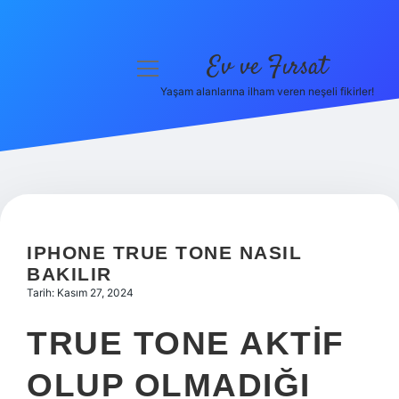
Ev ve Fırsat
menüyü
aç
Yaşam alanlarına ilham veren neşeli fikirler!
Anasayfa
Gizlilik Politikası
Yasal Uyarı
Hakkımızda
IPHONE TRUE TONE NASIL
BAKILIR
Tarih: Kasım 27, 2024
TRUE TONE AKTIF
OLUP OLMADIĞI