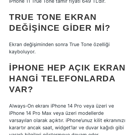
iPhone 11 True Tone tamir fiyatı 649 TL’dir.
TRUE TONE EKRAN
DEĞIŞINCE GIDER MI?
Ekran değişiminden sonra True Tone özelliği
kayboluyor.
IPHONE HEP AÇIK EKRAN
HANGI TELEFONLARDA
VAR?
Always-On ekranı iPhone 14 Pro veya üzeri ve
iPhone 14 Pro Max veya üzeri modellerde
varsayılan olarak açıktır. iPhone’unuz kilit ekranınızı
karartır ancak saat, widget’lar ve duvar kağıdı gibi
yararlı bilgileri göstermeye devam eder.