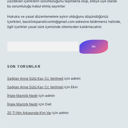
yazdıkları içeriklerin sorumluluğunu taşımakta olup, siteye üye olarak
bu sorumluluğu kabul etmiş sayılırlar.
Hukuka ve yasal düzenlemelere aykırı olduğunu düşündüğünüz
içerikleri,
backlinkpanelicomtr@gmail.com
adresine bildirmeniz halinde,
ilgili içerikler yasal süre içerisinde sitemizden kaldırılacaktır.
Arama
SON YORUMLAR
Sağılan Anne Sütü Kaç Cc Verilmeli
için
admin
Sağılan Anne Sütü Kaç Cc Verilmeli
için
Ekin
İHale Mantığı Nedir
için
admin
İHale Mantığı Nedir
için
Deli
20 Tl Nin Arkasında Kim Var
için
admin