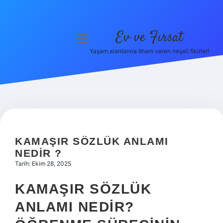
Ev ve Fırsat
menüyü
aç
Yaşam alanlarına ilham veren neşeli fikirler!
Anasayfa
Gizlilik Politikası
Yasal Uyarı
Hakkımızda
KAMAŞIR SÖZLÜK ANLAMI
NEDIR ?
Tarih: Ekim 28, 2025
KAMAŞIR SÖZLÜK
ANLAMI NEDIR?