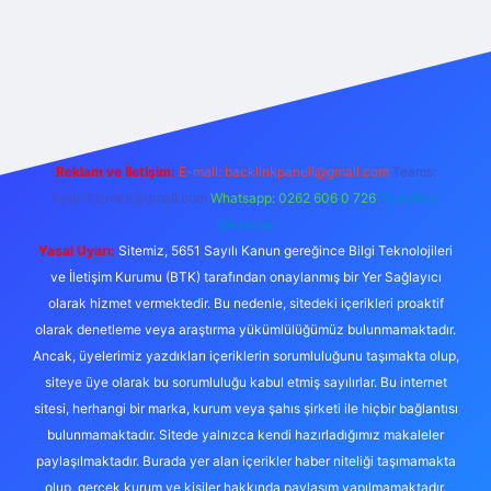
s://www.betexper.xyz/
Reklam ve İletişim:
E-mail:
backlinkpaneli@gmail.com
Teams:
forumhizmeti@gmail.com
Whatsapp: 0262 606 0 726
Telegram:
@karabul
Yasal Uyarı:
Sitemiz, 5651 Sayılı Kanun gereğince Bilgi Teknolojileri
ve İletişim Kurumu (BTK) tarafından onaylanmış bir Yer Sağlayıcı
olarak hizmet vermektedir. Bu nedenle, sitedeki içerikleri proaktif
olarak denetleme veya araştırma yükümlülüğümüz bulunmamaktadır.
Ancak, üyelerimiz yazdıkları içeriklerin sorumluluğunu taşımakta olup,
siteye üye olarak bu sorumluluğu kabul etmiş sayılırlar. Bu internet
sitesi, herhangi bir marka, kurum veya şahıs şirketi ile hiçbir bağlantısı
bulunmamaktadır. Sitede yalnızca kendi hazırladığımız makaleler
paylaşılmaktadır. Burada yer alan içerikler haber niteliği taşımamakta
olup, gerçek kurum ve kişiler hakkında paylaşım yapılmamaktadır.