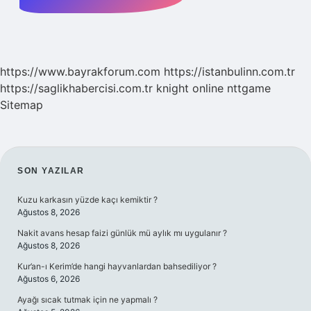
https://www.bayrakforum.com
https://istanbulinn.com.tr
https://saglikhabercisi.com.tr
knight online
nttgame
Sitemap
SIDEBAR
SON YAZILAR
Kuzu karkasın yüzde kaçı kemiktir ?
Ağustos 8, 2026
Nakit avans hesap faizi günlük mü aylık mı uygulanır ?
Ağustos 8, 2026
Kur’an-ı Kerim’de hangi hayvanlardan bahsediliyor ?
Ağustos 6, 2026
Ayağı sıcak tutmak için ne yapmalı ?