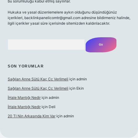
bu sorumluluğu kabul etmiş sayılırlar.
Hukuka ve yasal düzenlemelere aykırı olduğunu düşündüğünüz
içerikleri,
backlinkpanelicomtr@gmail.com
adresine bildirmeniz halinde,
ilgili içerikler yasal süre içerisinde sitemizden kaldırılacaktır.
Arama
SON YORUMLAR
Sağılan Anne Sütü Kaç Cc Verilmeli
için
admin
Sağılan Anne Sütü Kaç Cc Verilmeli
için
Ekin
İHale Mantığı Nedir
için
admin
İHale Mantığı Nedir
için
Deli
20 Tl Nin Arkasında Kim Var
için
admin